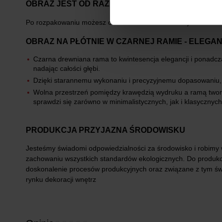
OBRAZ JEST OD RAZU GOTOWY DO ZAWIESZENI
Po rozpakowaniu możesz od razu zawiesić dekoracje na ściani
OBRAZ NA PŁÓTNIE W CZARNEJ RAMIE - ELEG
Czarna drewniana rama to kwintesencja elegancji i ponadcz
nadając całości głębi.
Dzięki starannemu wykonaniu i precyzyjnemu dopasowaniu, r
Wolna przestrzeń pomiędzy krawędzią wydruku a ramą tworzy
sprawdzi się zarówno w minimalistycznych, jak i klasycznyc
PRODUKCJA PRZYJAZNA ŚRODOWISKU
Jesteśmy świadomi odpowiedzialności za środowisko i robimy 
zachowaniu wszystkich standardów ekologicznych. Do produkcji
doskonalenie procesów produkcyjnych oraz związane z tym św
rynku dekoracji wnętrz