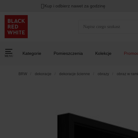
Kup i odbierz nawet za godzinę
Kategorie
Pomieszczenia
Kolekcje
Promoc
MENU
BRW
dekoracje
dekoracje ścienne
obrazy
obraz w rami