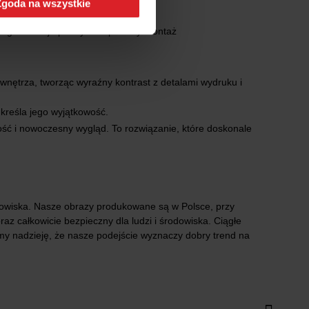
Zgoda na wszystkie
a gwarantuje prosty i bezpieczny montaż
wnętrza, tworząc wyraźny kontrast z detalami wydruku i
kreśla jego wyjątkowość.
ość i nowoczesny wygląd. To rozwiązanie, które doskonale
dowiska. Nasze obrazy produkowane są w Polsce, przy
z całkowicie bezpieczny dla ludzi i środowiska. Ciągłe
y nadzieję, że nasze podejście wyznaczy dobry trend na