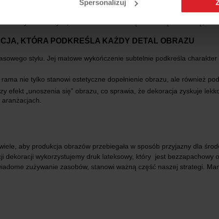
Spersonalizuj
A
e. Każdy obraz z tyłu posiada zamontowaną metalową zawieszkę, któr
ANCJA, KTÓRA PODKREŚLA KAŻDY DETAL OBRAZU
asowego stylu. Jej matowe wykończenie subtelnie podkreśla charakter 
ama nie tylko stanowi estetyczne dopełnienie obrazu, ale również pod
 efekt „unoszenia się” obrazu, co sprawia, że dekoracja zyskuje lekk
h aranżacjach.
wiele, aby produkcja obrazów przebiegała w sposób przyjazny dla śro
 dekoracji wykorzystujemy druk lateksowy, który jest bezzapachowy ora
iadome zużywanie zasobów, stanowi ważną część naszej strategi. Mam