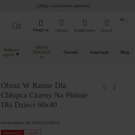
Raty i odroczone płatności
PL
Zaloguj się
Ulubione
Koszyk
WITAJ
Balkon i
SZKOŁO!
Gazetki
Inspiracje
Blog
ogród 🌳
✏️
Obraz W Ramie Dla
Chłopca Czarny Na Płótnie
Dla Dzieci 60x40
Kod produktu: ML-5903011586639
PROMOCJA
5 rat 0%