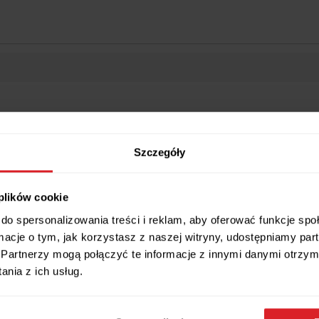
Wszystkie wymiary i cechy produktu
Szczegóły
 plików cookie
do spersonalizowania treści i reklam, aby oferować funkcje sp
ormacje o tym, jak korzystasz z naszej witryny, udostępniamy p
Płótnie Dla Dzieci 60x40
Partnerzy mogą połączyć te informacje z innymi danymi otrzym
rzną ramę oraz oprawione w elegancką czarną ramę dekoracyjną tworzy
nia z ich usług.
etykę wykonania i dbałość o każdy detal. Nasze obrazy z pewnością o
i.