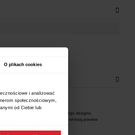
O plikach cookies
ołecznościowe i analizować
artnerom społecznościowym,
anymi od Ciebie lub
 wyjątkowy efekt głębi i nowoczesnego designu.
dmienią wnętrze Twojego mieszkania, wniosą powiew