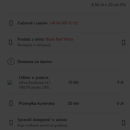
8,50 zł x 20 rat 0%
Zadzwoń i zamów
+48 84 685 02 02
Produkt z oferty
Black Red White
Dostępny w sklepach
!
Dostawa za darmo
Odbiór w punkcie
10 dni
0 zł
InPost Paczkomat 24/7,
ORLEN paczka, DHL
POP: automaty i punkty
Przesyłka kurierska
10 dni
0 zł
Sprawdź dostępność w salonie
Kup i odbierz nawet za godzinę