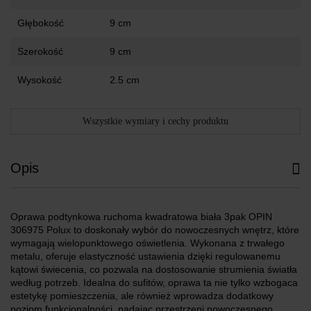
Głębokość
9 cm
Szerokość
9 cm
Wysokość
2.5 cm
Wszystkie wymiary i cechy produktu
Opis
Oprawa podtynkowa ruchoma kwadratowa biała 3pak OPIN
306975 Polux to doskonały wybór do nowoczesnych wnętrz, które
wymagają wielopunktowego oświetlenia. Wykonana z trwałego
metalu, oferuje elastyczność ustawienia dzięki regulowanemu
kątowi świecenia, co pozwala na dostosowanie strumienia światła
według potrzeb. Idealna do sufitów, oprawa ta nie tylko wzbogaca
estetykę pomieszczenia, ale również wprowadza dodatkowy
poziom funkcjonalności, nadając przestrzeni nowoczesnego