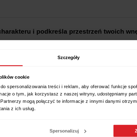
arakteru i podkreśla przestrzeń twoich wnę
 pasuje niemal wszędzie
- zarówno w domowych wnętrzach takich jak ku
. Wszędzie tam, gdzie potrzebne jest oświetlenie, które tylko podkreśli a
znego, skandynawskiego, minimalistycznego.
Szczegóły
ałt i uniwersalny design sprawiają, że pasuje niemal wszędzie. Źródło św
ulności. Oprawa Oris Plus jest w kolorze
białym
.
Jej wymiary wynoszą:
nad wyspę kuchenną lub nad stół w jadalni. Trzy lub więcej takie same
 plików cookie
do spersonalizowania treści i reklam, aby oferować funkcje sp
ormacje o tym, jak korzystasz z naszej witryny, udostępniamy p
Partnerzy mogą połączyć te informacje z innymi danymi otrzym
nia z ich usług.
Spersonalizuj