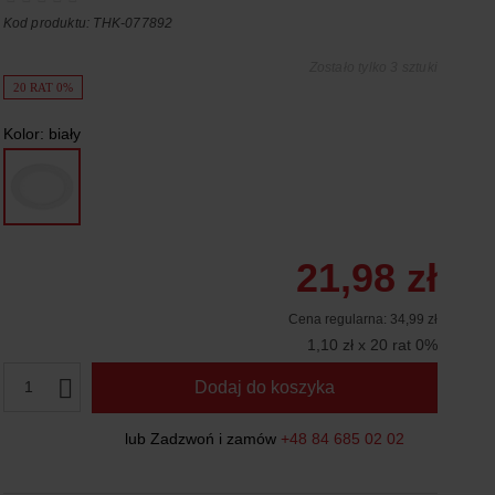
Kod produktu: THK-077892
Zostało tylko 3 sztuki
20 RAT 0%
Kolor:
biały
21,98 zł
Cena regularna:
34,99 zł
1,10 zł x 20 rat 0%
1
Dodaj do koszyka
lub Zadzwoń i zamów
+48 84 685 02 02