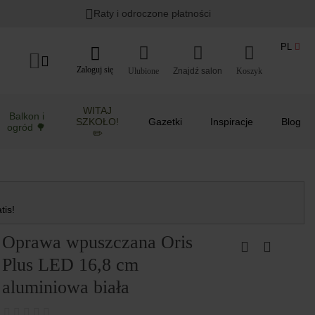
Raty i odroczone płatności
PL
Zaloguj się
Ulubione
Koszyk
WITAJ
Balkon i
SZKOŁO!
Gazetki
Inspiracje
Blog
ogród 🌳
✏️
tis!
Oprawa wpuszczana Oris
Plus LED 16,8 cm
aluminiowa biała