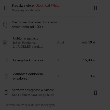
Produkt z oferty
Black Red White
Dostępny w sklepach
Darmowa dostawa dodatków i
!
oświetlenia od 100 zł
Odbiór w punkcie
3 dni
od
9,99 zł
InPost Paczkomat
24/7, ORLEN paczka,
DHL POP: automaty i
punkty
Przesyłka kurierska
3 dni
15,99 zł
Zamów z odbiorem
9 dni
0 zł
w salonie
Sprawdź dostępność w salonie
Kup i odbierz nawet za godzinę
* termin realizacji w dniach roboczych