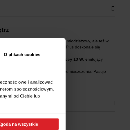
trz
chnia, łazienka, przedpokój, pokój młodzieżowy, ale też w
ranżację, nie dominując nad nią, Oris Plus doskonale się
O plikach cookies
iatła stanowi
wbudowany LED o mocy 13 W
, emitujący
 16,8 × 2,2 cm.
 oprawy stropowe doskonale oświetlą pomieszczenie. Pasuje
ołecznościowe i analizować
artnerom społecznościowym,
anymi od Ciebie lub
Zgoda na wszystkie