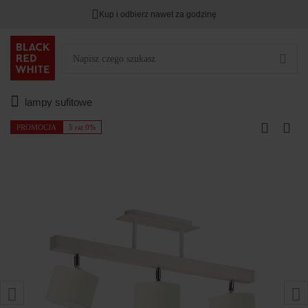
Kup i odbierz nawet za godzinę
lampy sufitowe
PROMOCJA
5 rat 0%