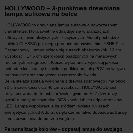
HOLLYWOOD – 3-punktowa drewniana
lampa sufitowa na belce
HOLLYWOOD to drewniana lampa sufitowa o nowoczesnym
charakterze, która świetnie odnajduje się w aranżacjach
loftowych, minimalistycznych i klasycznych. Model pochodzi z
kolekcji CLASSIC polskiego producenta oświetlenia LYSNE.PL z
Częstochowy. Lampa składa się z trzech abażurów (ok. 12 cm
wysokości i 17,5 cm szerokości) osadzonych na metalowych,
ruchomych przegubach. Klosze wykonano z wysokiej jakości
holenderskiej tkaniny tekstylnej podklejonej folią PCV, co wpływa
na trwałość oraz estetyczne rozproszenie światła.
Belka stelaża została wykonana z drewna sosnowego i ma około
70 cm szerokości oraz 40 cm wysokości. HOLLYWOOD jest
przystosowana do trzech żarówek z gwintem E27 (tzw. duży
gwint) o mocy maksymalnej 60W każda lub ich odpowiedników
LED. Lampa współpracuje ze źródłami światła o klasach
energetycznych od A do G, dzięki czemu łatwo dopasować barwę
i moc oświetlenia do potrzeb wnętrza.
Personalizacja kolorów – dopasuj lampę do swojego