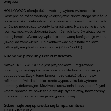
wnętrza
HOLLYWOOD oferuje dużą swobodę wyboru wykończenia.
Dostępne są różne warianty kolorystyczne drewnianego stelaża, a
także szeroka paleta odcieni abażurów – od jasnych, neutralnych
tonów po mocniejsze akcenty kolorystyczne. Na życzenie istnieje
również możliwość dobrania trzech różnych kolorów abażurów w
jednej lampie. Wystarczy wpisać preferowaną konfigurację w polu
„uwagi do zamówienia” lub skontaktować się z nami mailowo
(office@lysne.pl) albo telefonicznie (798-747-891).
Ruchome przeguby i efekt reflektora
Nazwa HOLLYWOOD nie jest przypadkowa – regulowane
przeguby pozwalają kierować światło dokładnie tam, gdzie go
potrzebujesz. Dzięki temu lampa może działać jak domowy
reflektor: doświetli stół, blat, strefę wypoczynku lub wybrane
elementy dekoracyjne. Możliwość ustawienia kloszy pod różnymi
kątami sprawia, że oświetlenie zyskuje dynamiczny, nowoczesny
charakter i przyciąga uwagę nietypową formą.
Gdzie najlepiej sprawdzi się lampa sufitowa
HOLLYWOOD?