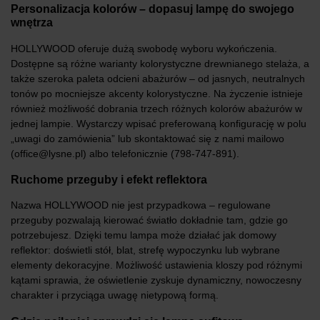
Personalizacja kolorów – dopasuj lampę do swojego
wnętrza
HOLLYWOOD oferuje dużą swobodę wyboru wykończenia.
Dostępne są różne warianty kolorystyczne drewnianego stelaża, a
także szeroka paleta odcieni abażurów – od jasnych, neutralnych
tonów po mocniejsze akcenty kolorystyczne. Na życzenie istnieje
również możliwość dobrania trzech różnych kolorów abażurów w
jednej lampie. Wystarczy wpisać preferowaną konfigurację w polu
„uwagi do zamówienia” lub skontaktować się z nami mailowo
(office@lysne.pl) albo telefonicznie (798-747-891).
Ruchome przeguby i efekt reflektora
Nazwa HOLLYWOOD nie jest przypadkowa – regulowane
przeguby pozwalają kierować światło dokładnie tam, gdzie go
potrzebujesz. Dzięki temu lampa może działać jak domowy
reflektor: doświetli stół, blat, strefę wypoczynku lub wybrane
elementy dekoracyjne. Możliwość ustawienia kloszy pod różnymi
kątami sprawia, że oświetlenie zyskuje dynamiczny, nowoczesny
charakter i przyciąga uwagę nietypową formą.