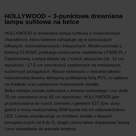
HOLLYWOOD – 3-punktowa drewniana
lampa sufitowa na belce
HOLLYWOOD to drewniana lampa sufitowa o nowoczesnym
charakterze, która świetnie odnajduje się w aranżacjach
loftowych, minimalistycznych i klasycznych. Model pochodzi z
kolekcji CLASSIC polskiego producenta oświetlenia LYSNE.PL z
Częstochowy. Lampa składa się z trzech abażurów (ok. 12 cm
wysokości i 17,5 cm szerokości) osadzonych na metalowych,
ruchomych przegubach. Klosze wykonano z wysokiej jakości
holenderskiej tkaniny tekstylnej podklejonej folią PCV, co wpływa
na trwałość oraz estetyczne rozproszenie światła.
Belka stelaża została wykonana z drewna sosnowego i ma około
70 cm szerokości oraz 40 cm wysokości. HOLLYWOOD jest
przystosowana do trzech żarówek z gwintem E27 (tzw. duży
gwint) o mocy maksymalnej 60W każda lub ich odpowiedników
LED. Lampa współpracuje ze źródłami światła o klasach
energetycznych od A do G, dzięki czemu łatwo dopasować barwę
i moc oświetlenia do potrzeb wnętrza.