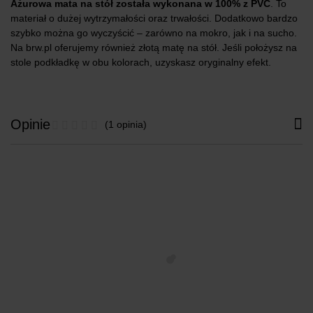
Ażurowa mata na stół została wykonana w 100% z PVC
. To
materiał o dużej wytrzymałości oraz trwałości. Dodatkowo bardzo
szybko można go wyczyścić – zarówno na mokro, jak i na sucho.
Na brw.pl oferujemy również złotą matę na stół. Jeśli położysz na
stole podkładkę w obu kolorach, uzyskasz oryginalny efekt.
Opinie
(1 opinia)