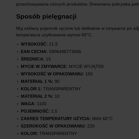
przechowywania różnych produktów. Drewniana pokrywka pełni
Sposób pielęgnacji
Myj szklany pojemnik ręcznie lub delikatnie w zmywarce po z
temperatura użytkowania wynosi 60°C.
WYSOKOŚĆ:
21,5
EAN CECHA:
5906496773686
ŚREDNICA:
15
MYCIE W ZMYWARCE:
MYCIE WYJĄTEK
WYSOKOŚĆ W OPAKOWANIU:
150
MATERIAŁ 1 %:
90
KOLOR 1:
TRANSPARENTNY
MATERIAŁ 2 %:
10
WAGA:
1100
POJEMNOŚĆ:
2,5
ZAKRES TEMPERATURY UŻYCIA:
MAX 60°C
SZEROKOŚĆ W OPAKOWANIU:
220
KOLOR:
TRANSPARENTNY