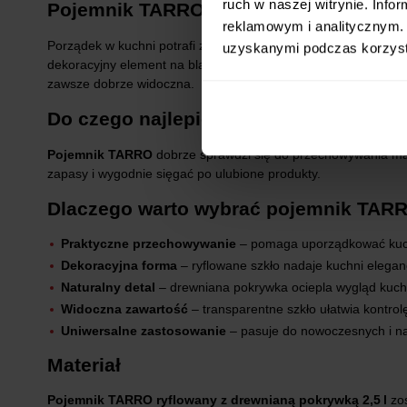
ruch w naszej witrynie. Inf
Pojemnik TARRO ryflowany z drewniani
reklamowym i analitycznym. 
Porządek w kuchni potrafi zmienić codzienne gotowanie w pr
uzyskanymi podczas korzysta
dekoracyjny element na blacie lub półce. Ryflowane szkło pięk
zawsze dobrze widoczna.
Do czego najlepiej wykorzystać poje
Pojemnik TARRO
dobrze sprawdzi się do przechowywania ma
zapasy i wygodnie sięgać po ulubione produkty.
Dlaczego warto wybrać pojemnik TAR
Praktyczne przechowywanie
– pomaga uporządkować ku
Dekoracyjna forma
– ryflowane szkło nadaje kuchni elegan
Naturalny detal
– drewniana pokrywka ociepla wygląd kuch
Widoczna zawartość
– transparentne szkło ułatwia kontro
Uniwersalne zastosowanie
– pasuje do nowoczesnych i na
Materiał
Pojemnik TARRO ryflowany z drewnianą pokrywką 2,5 l
zos