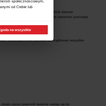
artnerom społecznościowym,
anymi od Ciebie lub
wać produkty spożywcze i jednocześnie stanowi
arakteru. Dzięki transparentnej formie zawartość pozostaje
Zgoda na wszystkie
astek. Duża pojemność pozwala uporządkować wszystkie
y, dzięki czemu pojemnik świetnie nadaje się do