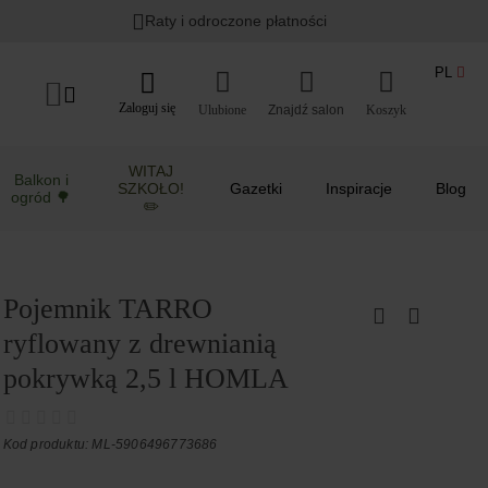
Raty i odroczone płatności
PL
Zaloguj się
Ulubione
Koszyk
WITAJ
Balkon i
SZKOŁO!
Gazetki
Inspiracje
Blog
ogród 🌳
✏️
Pojemnik TARRO
ryflowany z drewnianią
pokrywką 2,5 l HOMLA
Kod produktu: ML-5906496773686