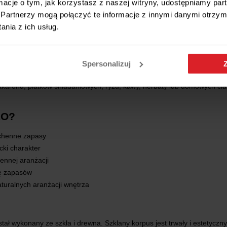
ormacje o tym, jak korzystasz z naszej witryny, udostępniamy p
ą pokrywką 2,5 l
Partnerzy mogą połączyć te informacje z innymi danymi otrzym
awdziwą przyjemność.
Pojemnik TARRO
pomaga estetycznie przechowy
nia z ich usług.
nie odbija światło, a drewniana pokrywka dodaje całości naturalnego ch
Spersonalizuj
mnik TARRO?
karonu, płatków śniadaniowych, ryżu, kawy, herbaty lub domowych ci
RO?
chenne zapasy
cki charakter
ennej aranżacji
lę zapasów
turalnych aranżacji wnętrza
tał wykonany ze szkła i drewna. Szklany korpus jest trwały i estetyczn