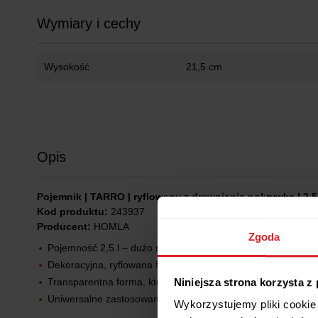
Wymiary i cechy
Wysokość
21,5 cm
Opis
Pojemnik | TARRO | ryflowany z drewnianią pokrywką | 2,5 
Kod produktu:
243937
Producent:
HOMLA
Zgoda
Pojemność 2,5 l – dużo miejsca na przechowywanie produk
Dekoracyjna, ryflowana faktura, która podkreśla estetykę ku
Niniejsza strona korzysta z
Transparentna forma, która umożliwia kontrolę przechowyw
Uniwersalne zastosowanie – do makaronu, płatków, kawy, he
Wykorzystujemy pliki cookie 