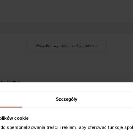
Wszystkie wymiary i cechy produktu
l | 773686
Szczegóły
tów
chni
 plików cookie
anej zawartości
rbaty lub ciastek
do spersonalizowania treści i reklam, aby oferować funkcje sp