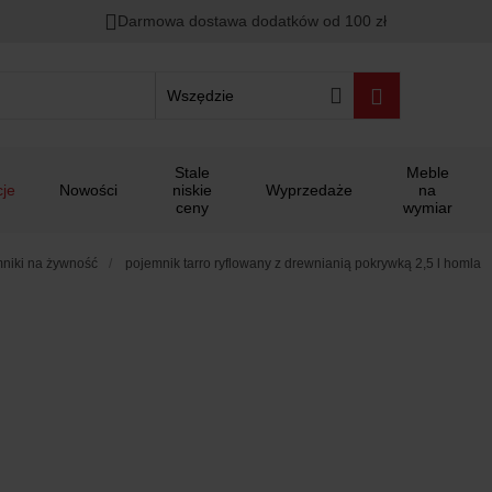
Darmowa dostawa dodatków od 100 zł
Wszędzie
Stale
Meble
je
Nowości
niskie
Wyprzedaże
na
ceny
wymiar
niki na żywność
pojemnik tarro ryflowany z drewnianią pokrywką 2,5 l homla