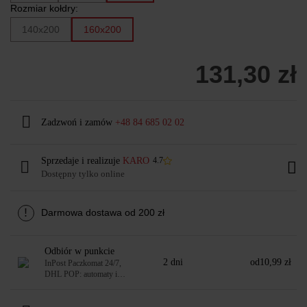
Rozmiar kołdry:
140x200
160x200
131,30 zł
Zadzwoń i zamów
+48 84 685 02 02
Sprzedaje i realizuje
KARO
4.7
Dostępny tylko online
!
Darmowa dostawa od 200 zł
Odbiór w punkcie
2 dni
od
10,99 zł
InPost Paczkomat 24/7,
DHL POP: automaty i
punkty