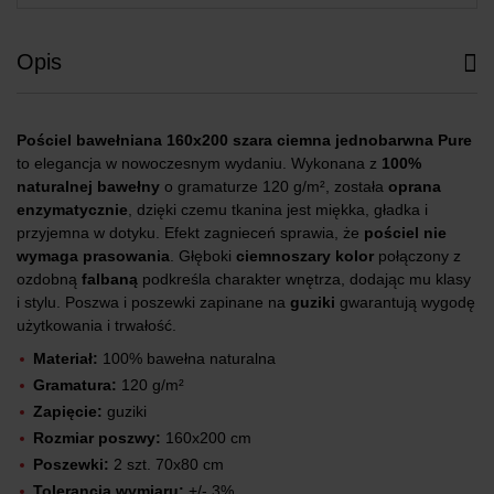
Opis
Pościel bawełniana 160x200 szara ciemna jednobarwna Pure
to elegancja w nowoczesnym wydaniu. Wykonana z
100%
naturalnej bawełny
o gramaturze 120 g/m², została
oprana
enzymatycznie
, dzięki czemu tkanina jest miękka, gładka i
przyjemna w dotyku. Efekt zagnieceń sprawia, że
pościel nie
wymaga prasowania
. Głęboki
ciemnoszary kolor
połączony z
ozdobną
falbaną
podkreśla charakter wnętrza, dodając mu klasy
i stylu. Poszwa i poszewki zapinane na
guziki
gwarantują wygodę
użytkowania i trwałość.
Materiał:
100% bawełna naturalna
Gramatura:
120 g/m²
Zapięcie:
guziki
Rozmiar poszwy:
160x200 cm
Poszewki:
2 szt. 70x80 cm
Tolerancja wymiaru:
+/- 3%