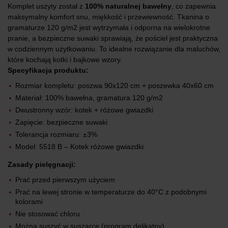
Komplet uszyty został z
100% naturalnej bawełny
, co zapewnia
maksymalny komfort snu, miękkość i przewiewność. Tkanina o
gramaturze 120 g/m2 jest wytrzymała i odporna na wielokrotne
pranie, a bezpieczne suwaki sprawiają, że pościel jest praktyczna
w codziennym użytkowaniu. To idealne rozwiązanie dla maluchów,
które kochają kotki i bajkowe wzory.
Specyfikacja produktu:
Rozmiar kompletu: poszwa 90x120 cm + poszewka 40x60 cm
Materiał: 100% bawełna, gramatura 120 g/m2
Dwustronny wzór: kotek + różowe gwiazdki
Zapięcie: bezpieczne suwaki
Tolerancja rozmiaru: ±3%
Model: 5518 B – Kotek różowe gwiazdki
Zasady pielęgnacji:
Prać przed pierwszym użyciem
Prać na lewej stronie w temperaturze do 40°C z podobnymi
kolorami
Nie stosować chloru
Można suszyć w suszarce (program delikatny)