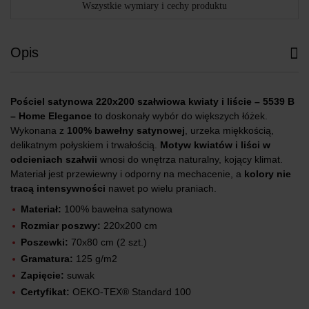
Wszystkie wymiary i cechy produktu
Opis
Pościel satynowa 220x200 szałwiowa kwiaty i liście – 5539 B
– Home Elegance
to doskonały wybór do większych łóżek.
Wykonana z
100% bawełny satynowej
, urzeka miękkością,
delikatnym połyskiem i trwałością.
Motyw kwiatów i liści w
odcieniach szałwii
wnosi do wnętrza naturalny, kojący klimat.
Materiał jest przewiewny i odporny na mechacenie, a
kolory nie
tracą intensywności
nawet po wielu praniach.
Materiał:
100% bawełna satynowa
Rozmiar poszwy:
220x200 cm
Poszewki:
70x80 cm (2 szt.)
Gramatura:
125 g/m2
Zapięcie:
suwak
Certyfikat:
OEKO-TEX® Standard 100