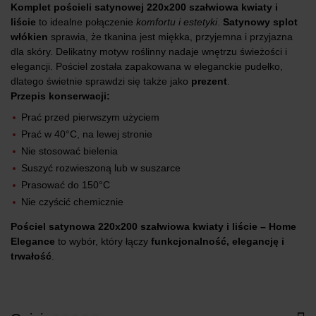
Komplet pościeli satynowej 220x200 szałwiowa kwiaty i
liście
to idealne połączenie
komfortu i estetyki
.
Satynowy splot
włókien
sprawia, że tkanina jest miękka, przyjemna i przyjazna
dla skóry. Delikatny motyw roślinny nadaje wnętrzu świeżości i
elegancji. Pościel została zapakowana w eleganckie pudełko,
dlatego świetnie sprawdzi się także jako
prezent
.
Przepis konserwacji:
Prać przed pierwszym użyciem
Prać w 40°C, na lewej stronie
Nie stosować bielenia
Suszyć rozwieszoną lub w suszarce
Prasować do 150°C
Nie czyścić chemicznie
Pościel satynowa 220x200 szałwiowa kwiaty i liście – Home
Elegance
to wybór, który łączy
funkcjonalność, elegancję i
trwałość
.