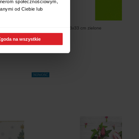
artnerom społecznościowym,
anymi od Ciebie lub
t. 33x33 cm
Serwetki 20 szt. 33x33 cm zielone
5,99 zł
Zgoda na wszystkie
Wysyłamy w 24h
NOWOŚĆ