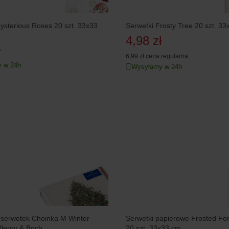
ysterious Roses 20 szt. 33x33
Serwetki Frosty Tree 20 szt. 3
4,98 zł
ł
6,99 zł
cena regularna
 w 24h
Wysyłamy w 24h
 serwetek Choinka M Winter
Serwetki papierowe Frosted Forest 
illeroy & Boch
20 szt. 33x33 cm