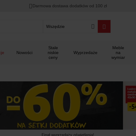
Rabat na
HITY DNIA
przy zapisie na Newsletter.
Zostało
Darmowa dostawa dodatków od 100 zł
00
00
00
:
:
:
Wszędzie
Stale
Meble
je
Nowości
niskie
Wyprzedaże
na
ceny
wymiar
Finał wyprzedaży oświetlenia!