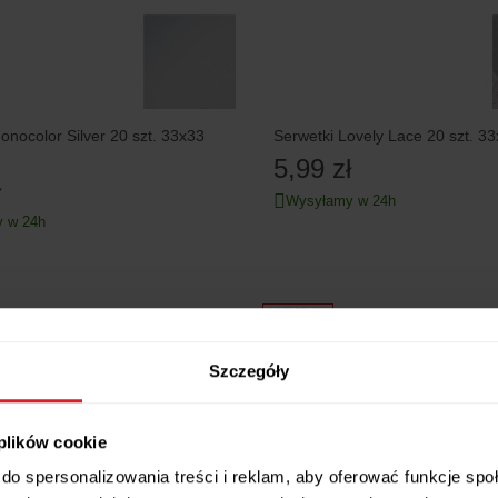
onocolor Silver 20 szt. 33x33
Serwetki Lovely Lace 20 szt. 3
5,99 zł
ł
Wysyłamy w 24h
 w 24h
20 RAT 0%
Szczegóły
 plików cookie
do spersonalizowania treści i reklam, aby oferować funkcje sp