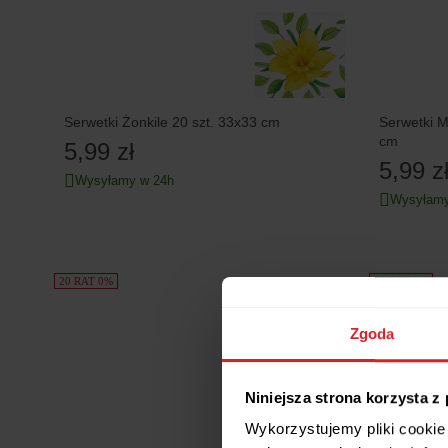
Serwetki Żonkile 20 szt. 33x33 cm
Serwetki M
cm
5,99 zł
5,99 z
Wysyłamy w 24h
Wysyłamy
20 RAT 0%
20 RAT 0%
Zgoda
Niniejsza strona korzysta z
Wykorzystujemy pliki cookie 