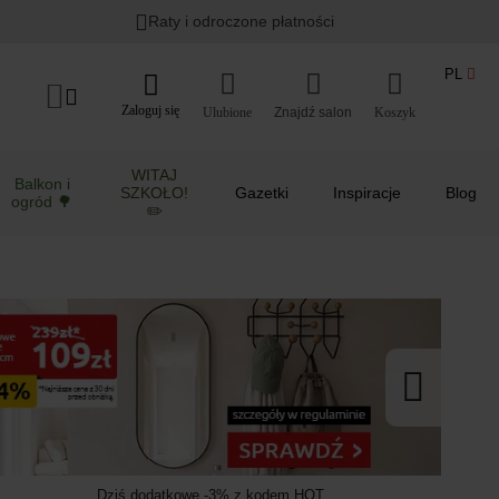
Lato w ogrodzie i na balkonie
>
Raty i odroczone płatności
PL
Zaloguj się
Ulubione
Koszyk
WITAJ
Balkon i
SZKOŁO!
Gazetki
Inspiracje
Blog
ogród 🌳
✏️
Dziś dodatkowe -3% z kodem HOT