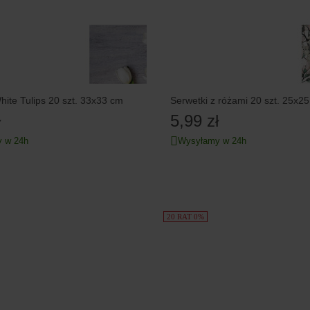
rwetki White Tulips 20 szt. 33x33 cm
Serwetki z różami 20 szt. 25x2
ł
5,99 zł
 w 24h
Wysyłamy w 24h
20 RAT 0%