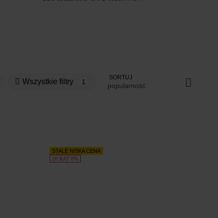
SORTUJ
Wszystkie filtry
1
popularność
STALE NISKA CENA
20 RAT 0%