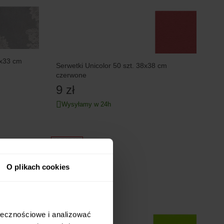
3x33 cm
Serwetki Unicolor 50 szt. 38x38 cm
czerwone
9 zł
Wysyłamy w 24h
20 RAT 0%
O plikach cookies
ołecznościowe i analizować