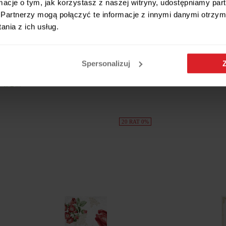
ormacje o tym, jak korzystasz z naszej witryny, udostępniamy p
Partnerzy mogą połączyć te informacje z innymi danymi otrzym
nia z ich usług.
oses On Velvet 20 szt. 33x33
Serwetki Tropical Leaves 20 sz
5,99 zł
Spersonalizuj
ł
Wysyłamy w 24h
 w 24h
20 RAT 0%