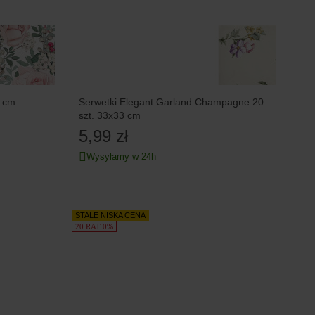
5 cm
Serwetki Elegant Garland Champagne 20
szt. 33x33 cm
5,99 zł
Wysyłamy w 24h
STALE NISKA CENA
20 RAT 0%