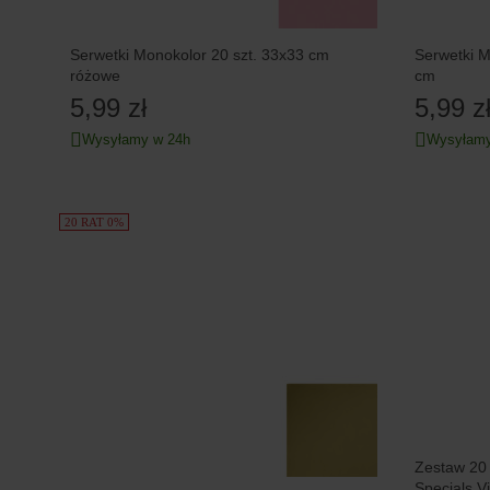
Serwetki Monokolor 20 szt. 33x33 cm
Serwetki M
różowe
cm
5,99 zł
5,99 z
Wysyłamy w 24h
Wysyłamy
20 RAT 0%
Zestaw 20
Specials V