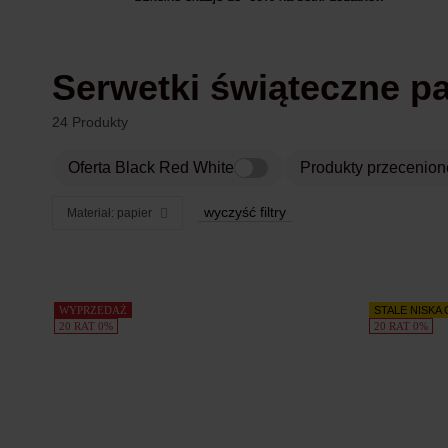
Serwetki świąteczne p
24 Produkty
Oferta Black Red White
Produkty przecenion
wyczyść filtry
Materiał: papier
Produkty
WYPRZEDAŻ
STALE NISKA
20 RAT 0%
20 RAT 0%