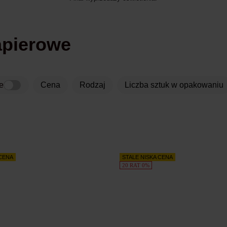
apierowe
e
Cena
rodzaj
liczba sztuk w opakowaniu
 CENA
STALE NISKA CENA
20 RAT 0%