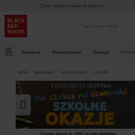
TYLKO DZIŚ
DODATKOWE -3%
PRZY ZAKUPIE 2
Zostało
Kup i odbierz nawet za godzinę
00
00
00
:
:
:
Kategorie
Pomieszczenia
Kolekcje
Promoc
MENU
BRW
serwowanie
dekoracja stołu
serwetki
Szkolne okazje do -60% na setki dodatków