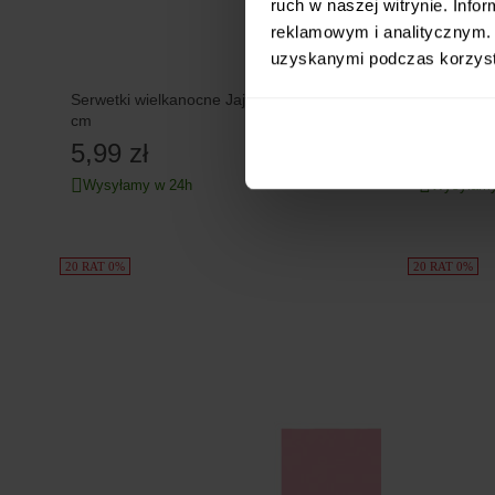
ruch w naszej witrynie. Inf
reklamowym i analitycznym. 
uzyskanymi podczas korzysta
Serwetki wielkanocne Jajka 20 szt. 33x33
Serwetki R
cm
cm
5,99 zł
5,99 z
Wysyłamy w 24h
Wysyłamy
20 RAT 0%
20 RAT 0%