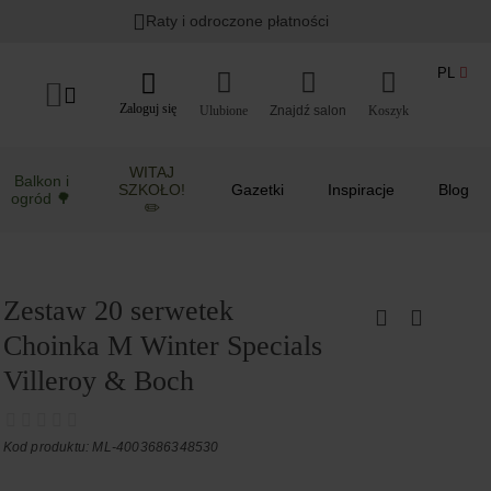
Raty i odroczone płatności
PL
Zaloguj się
Ulubione
Koszyk
WITAJ
Balkon i
SZKOŁO!
Gazetki
Inspiracje
Blog
ogród 🌳
✏️
Zestaw 20 serwetek
Choinka M Winter Specials
Villeroy & Boch
Kod produktu: ML-4003686348530