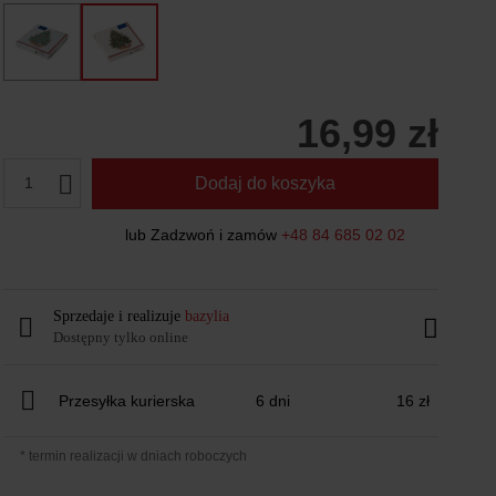
16,99 zł
1
Dodaj do koszyka
lub Zadzwoń i zamów
+48 84 685 02 02
Sprzedaje i realizuje
bazylia
Dostępny tylko online
Przesyłka kurierska
6 dni
16 zł
* termin realizacji w dniach roboczych