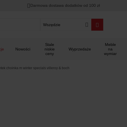
Darmowa dostawa dodatków od 100 zł
Wszędzie
Stale
Meble
je
Nowości
niskie
Wyprzedaże
na
ceny
wymiar
tek choinka m winter specials villeroy & boch