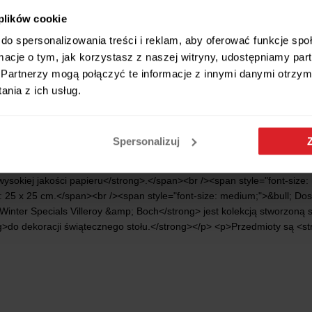
 plików cookie
do spersonalizowania treści i reklam, aby oferować funkcje sp
ormacje o tym, jak korzystasz z naszej witryny, udostępniamy p
Partnerzy mogą połączyć te informacje z innymi danymi otrzym
Wszystkie wymiary i cechy produktu
nia z ich usług.
Spersonalizuj
ne serwetki</strong> <strong>Winter Specials Villeroy &amp; Boch&nb
ysokiej jakości papieru</strong>.</span><br /><span style="font-size
 25 x 25 cm.</span><br /><span style="font-size: medium;">&bull; Dosk
nter Specials Villeroy &amp; Boch</strong> jest kolekcją stworzoną 
ong>do dekoracji świątecznego stołu.</strong></p> <p>Przedmioty są <