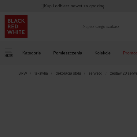
Kup i odbierz nawet za godzinę
Kategorie
Pomieszczenia
Kolekcje
Promoc
MENU
BRW
tekstylia
dekoracja stołu
serwetki
zestaw 20 serwe