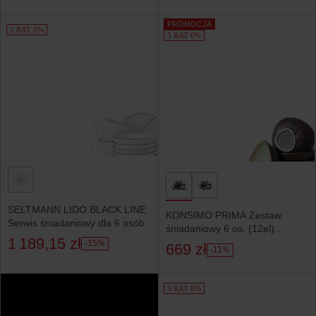
PROMOCJA
5 RAT 0%
5 RAT 0%
SELTMANN LIDO BLACK LINE
KONSIMO PRIMA Zestaw
Serwis śniadaniowy dla 6 osób
śniadaniowy 6 os. (12el)
1 189,15 zł
unikatowe elementy szałwiowy
-15%
669 zł
-11%
5 RAT 0%