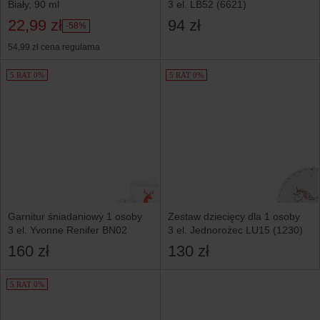
Biały, 90 ml
3 el. LB52 (6621)
22,99 zł
94 zł
-58%
54,99 zł
cena regularna
5 RAT 0%
5 RAT 0%
Garnitur śniadaniowy 1 osoby
Zestaw dziecięcy dla 1 osoby
3 el. Yvonne Renifer BN02
3 el. Jednorożec LU15 (1230)
160 zł
130 zł
5 RAT 0%