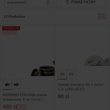
POKAŻ FILTRY
popularność
12 Produktów
Produkty
PROMOCJA
5 RAT 0%
Zestaw dziecięcy dla 1 osoby
3 el. LB60 (5137)
KONSIMO EDA Mały zestaw
98 zł
śniadaniowy 6 os. (12 el.)
brązowy/szary/beżowy
439 zł
-12%