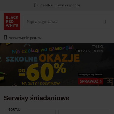
Kup i odbierz nawet za godzinę
Rabat na
HITY DNIA
przy zapisie na Newsletter.
Zostało
00
00
00
:
:
:
serwowanie potraw
Serwisy śniadaniowe
SORTUJ