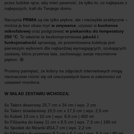
przez ludzkie ręce, aby mieć pewność, że tylko to, co najlepsze z
najlepszych, trafi do Twojego domu.
Naczynia
PRIMA
są nie tylko piękne, ale i niezwykle praktyczne –
można je bez obaw myć
w zmywarce
, używać w
kuchence
mikrofalowej
oraz podgrzewać
w piekarniku do temperatury
250 °C
. To właśnie ta bezkompromisowa
jakość i
funkcjonalność
sprawiają, że prezentowana kolekcja jest
pierwszym wyborem dla najbardziej wymagających, szukających
zastawy, która przetrwa lata, zachowując swoje niezmienne
piękno. 🤩
Prosimy pamiętać, że kolory na zdjęciach internetowych mogą
nieznacznie różnić się od rzeczywistych barw w zależności od
ustawień monitora.
W SKŁAD ZESTAWU WCHODZĄ:
6x Talerz deserowy 25,7 cm x 24 cm | wys. 2 cm
6x Talerz śniadaniowy 19,5 cm x 17,5 cm | wys. 2,5 cm
6x Kubek 13 cm x 10 cm | wys. 8,8 cm | 400 ml
6x Filiżanka do kawy 11 cm x 8,5 cm | wys. 7,3 cm | 180 ml
6x Spodek do filiżanki Ø14,7 cm | wys. 2,2 cm
6x Filiżanka do espresso 8,3 cm x 6,2 cm | wys. 5,4 cm | 80 ml