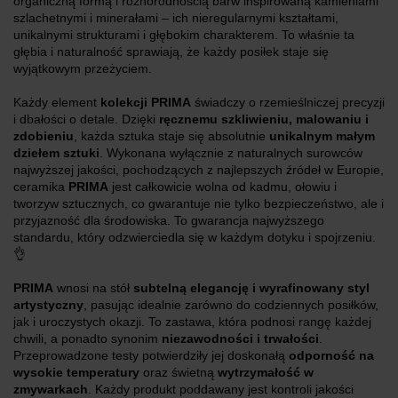
organiczną formą i różnorodnością barw inspirowaną kamieniami
szlachetnymi i minerałami – ich nieregularnymi kształtami,
unikalnymi strukturami i głębokim charakterem. To właśnie ta
głębia i naturalność sprawiają, że każdy posiłek staje się
wyjątkowym przeżyciem.
Każdy element
kolekcji PRIMA
świadczy o rzemieślniczej precyzji
i dbałości o detale. Dzięki
ręcznemu szkliwieniu, malowaniu i
zdobieniu
, każda sztuka staje się absolutnie
unikalnym małym
dziełem sztuki
. Wykonana wyłącznie z naturalnych surowców
najwyższej jakości, pochodzących z najlepszych źródeł w Europie,
ceramika
PRIMA
jest całkowicie wolna od kadmu, ołowiu i
tworzyw sztucznych, co gwarantuje nie tylko bezpieczeństwo, ale i
przyjazność dla środowiska. To gwarancja najwyższego
standardu, który odzwierciedla się w każdym dotyku i spojrzeniu.
👌
PRIMA
wnosi na stół
subtelną elegancję i wyrafinowany styl
artystyczny
, pasując idealnie zarówno do codziennych posiłków,
jak i uroczystych okazji. To zastawa, która podnosi rangę każdej
chwili, a ponadto synonim
niezawodności i trwałości
.
Przeprowadzone testy potwierdziły jej doskonałą
odporność na
wysokie temperatury
oraz świetną
wytrzymałość w
zmywarkach
. Każdy produkt poddawany jest kontroli jakości