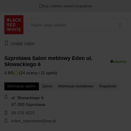
Kup i odbierz nawet za godzinę
Rabat na
HITY DNIA
przy zapisie na Newsletter.
Zostało
00
00
00
:
:
:
znajdź salon
Szprotawa Salon meblowy Eden ul.
otwarty
Słowackiego 6
4.8/5
(24 oceny i 11 opinii)
Informacje ogólne
Opinie
Informacje dodatkowe
Regulamin
ul. Słowackiego 6
67-300 Szprotawa
68 376 4525
eden_szprotawa@wp.pl