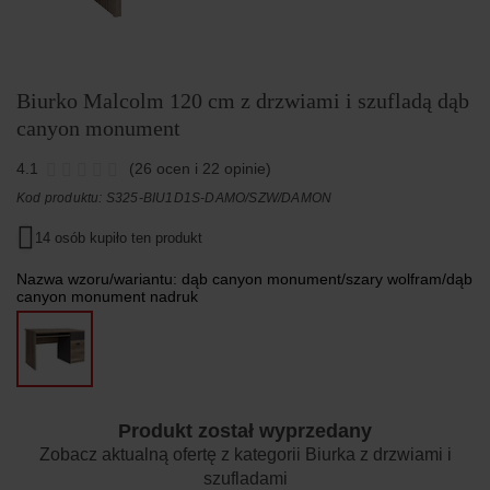
Biurko Malcolm 120 cm z drzwiami i szufladą dąb
canyon monument
4.1
(26 ocen i 22 opinie)
Kod produktu: S325-BIU1D1S-DAMO/SZW/DAMON
14 osób kupiło ten produkt
Nazwa wzoru/wariantu:
dąb canyon monument/szary wolfram/dąb
canyon monument nadruk
Produkt został wyprzedany
Zobacz aktualną ofertę z kategorii
Biurka z drzwiami i
szufladami