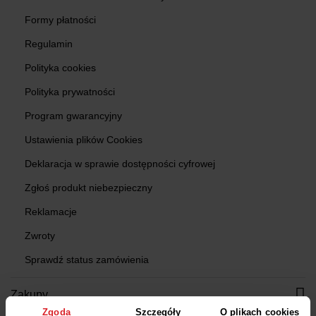
Formy płatności
Regulamin
Polityka cookies
Polityka prywatności
Program gwarancyjny
Ustawienia plików Cookies
Deklaracja w sprawie dostępności cyfrowej
Zgłoś produkt niebezpieczny
Reklamacje
Zwroty
Sprawdź status zamówienia
Zakupy
Zgoda
Szczegóły
O plikach cookies