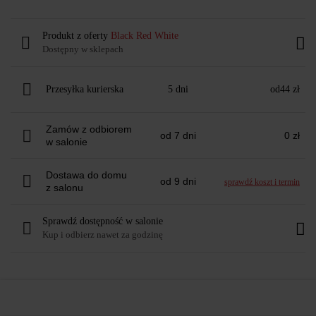
Produkt z oferty
Black Red White
Dostępny w sklepach
Przesyłka kurierska
5 dni
od
44 zł
Zamów z odbiorem
od 7 dni
0 zł
w salonie
Dostawa do domu
od 9 dni
sprawdź koszt i termin
z salonu
Sprawdź dostępność w salonie
Kup i odbierz nawet za godzinę