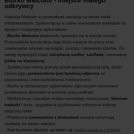
Biurko Malcolm - miejsce małego
odkrywcy
Kolekcja Malcolm to pomysłowa wariacja na temat mebli
młodzieżowych. System łączy w sobie nowoczesne podejście do
designu i tradycyjne wybarwienie.
- Biurko Malcolm
doskonale sprawdzi się w pokoju ucznia.
Przemyślana konstrukcja daje dużo miejsca do pracy oraz
uniwersalne schowki na książki, zeszyty i akcesoria szkolne. Do
swojej dyspozycji masz
zamykaną szafkę
,
szufladę
i wysuwaną
półkę na klawiaturę
.
- Stabilny blat mebla pokryty został specjalistyczną folią, dzięki
czemu jego
powierzchnia jest bardziej odporna
na
zarysowania i inne uszkodzenia mechaniczne.
- Biurko w stonowanym wybarwieniu
dąb canyon monument
przełamano akcentem w kolorze
szary wolfram.
- Młodzieżowy charakter mebla nakreślają nowoczesne,
literowe
nadruki
i duże, wygodne w użytkowaniu uchwyty w kolorze
antyczny nikiel
.
- Praktyczne
prowadnice z blokadami
zawsze utrzymają
szufladę na swoim miejscu.
- Nad biurkiem idealnie sprawdzi się
szafka wisząca z kolekcji