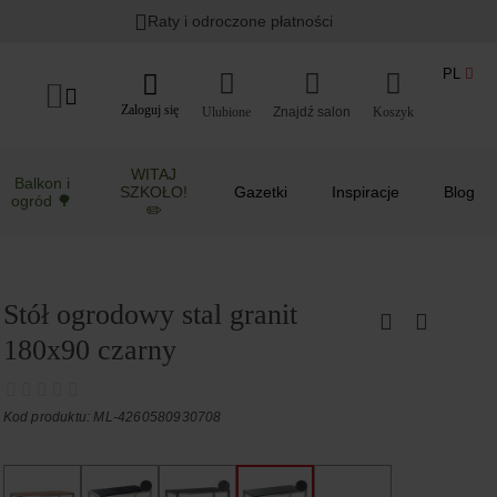
Raty i odroczone płatności
PL
Zaloguj się
Ulubione
Koszyk
WITAJ
Balkon i
SZKOŁO!
Gazetki
Inspiracje
Blog
ogród 🌳
✏️
Stół ogrodowy stal granit
180x90 czarny
Kod produktu: ML-4260580930708