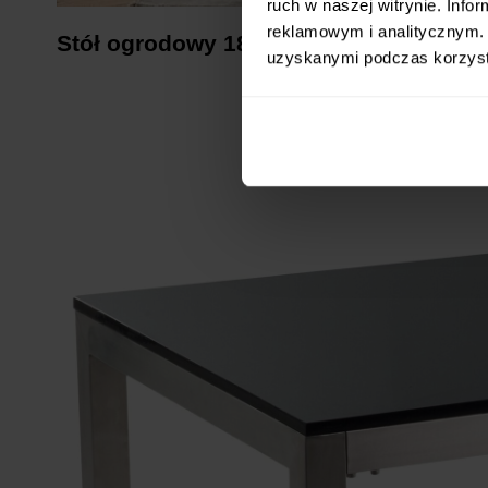
ruch w naszej witrynie. Inf
reklamowym i analitycznym. 
Stół ogrodowy 180 x 90 cm Kamień C
uzyskanymi podczas korzysta