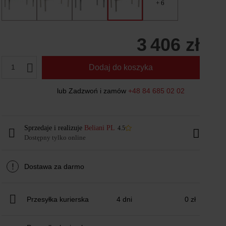
+ 6
3 406 zł
1
Dodaj do koszyka
lub Zadzwoń i zamów
+48 84 685 02 02
Sprzedaje i realizuje
Beliani PL
4.5
Dostępny tylko online
!
Dostawa za darmo
Przesyłka kurierska
4 dni
0 zł