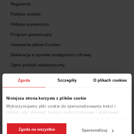
Regulamin
Polityka cookies
Polityka prywatności
Program gwarancyjny
Ustawienia plików Cookies
Deklaracja w sprawie dostępności cyfrowej
Zgłoś produkt niebezpieczny
Reklamacje
Zgoda
Szczegóły
O plikach cookies
Zwroty
Sprawdź status zamówienia
Niniejsza strona korzysta z plików cookie
Wykorzystujemy pliki cookie do spersonalizowania treści i
Zakupy
reklam, aby oferować funkcje społecznościowe i analizować
ruch w naszej witrynie. Informacje o tym, jak korzystasz z
Znajdź Salon
naszej witryny, udostępniamy partnerom społecznościowym,
Zgoda na wszystkie
reklamowym i analitycznym. Partnerzy mogą połączyć te
Katalogi
Spersonalizuj