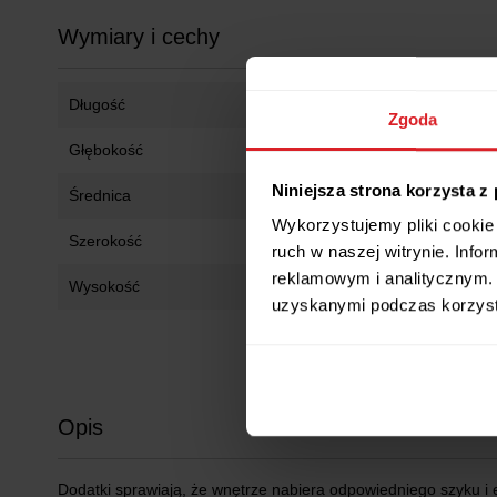
Wymiary i cechy
Długość
22 cm
Zgoda
Głębokość
15 cm
Niniejsza strona korzysta z
Średnica
15 cm
Wykorzystujemy pliki cookie 
Szerokość
15 cm
ruch w naszej witrynie. Inf
reklamowym i analitycznym. 
Wysokość
22 cm
uzyskanymi podczas korzysta
Opis
Dodatki sprawiają, że wnętrze nabiera odpowiedniego szyku i e