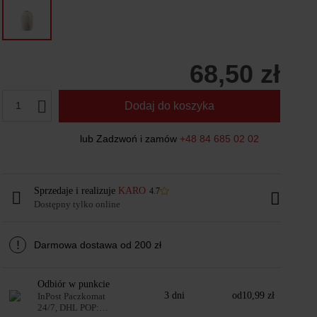
68,50 zł
1
Dodaj do koszyka
lub Zadzwoń i zamów
+48 84 685 02 02
Sprzedaje i realizuje
KARO
4.7
Dostępny tylko online
!
Darmowa dostawa od 200 zł
Odbiór w punkcie
3 dni
od
10,99 zł
InPost Paczkomat
24/7, DHL POP: