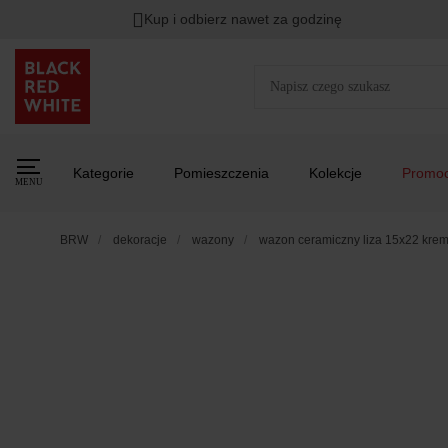
Kup i odbierz nawet za godzinę
Kategorie
Pomieszczenia
Kolekcje
Promoc
MENU
BRW
dekoracje
wazony
wazon ceramiczny liza 15x22 kre