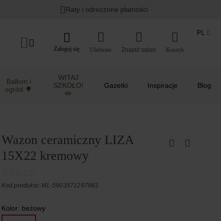
Raty i odroczone płatności
PL
Zaloguj się
Ulubione
Koszyk
WITAJ
Balkon i
SZKOŁO!
Gazetki
Inspiracje
Blog
ogród 🌳
✏️
Wazon ceramiczny LIZA
15X22 kremowy
Kod produktu: ML-5903571297983
Kolor:
beżowy