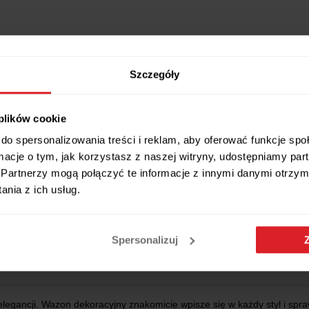
Szczegóły
 plików cookie
do spersonalizowania treści i reklam, aby oferować funkcje sp
ormacje o tym, jak korzystasz z naszej witryny, udostępniamy p
Partnerzy mogą połączyć te informacje z innymi danymi otrzym
nia z ich usług.
Wszystkie wymiary i cechy produktu
Spersonalizuj
legancji. Wazon dekoracyjny znakomicie wpisze się w każdy styl i spra