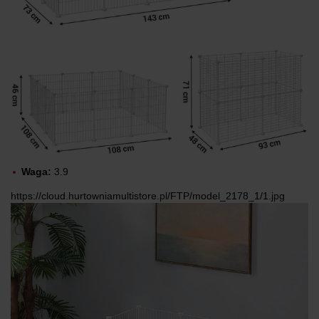
Waga:
3.9
https://cloud.hurtowniamultistore.pl/FTP/model_2178_1/1.jpg