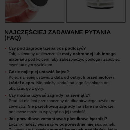
NAJCZĘŚCIEJ ZADAWANE PYTANIA
(FAQ)
Czy pod zagrodę trzeba coś podłożyć?
Tak, zalecamy umieszczenie
maty ochronnej lub innego
materiału
pod kojcem, aby zabezpieczyć podłogę i zapobiec
ewentualnym wyciekom.
Gdzie najlepiej ustawić kojec?
Kojec najlepiej ustawić
z dala od ostrych przedmiotów i
źródeł ciepła
. Nie należy siadać na jego ściankach ani
obciążać go z góry.
Czy można używać zagrody na zewnątrz?
Produkt nie jest przeznaczony do długotrwałego użytku na
zewnątrz.
Nie przechowuj zagrody na stałe na dworze
,
ponieważ może to wpłynąć na jej trwałość.
Jak prawidłowo zamontować plastikowe łączniki?
Łączniki należy
wcisnąć w odpowiednie miejsca
paneli.
Zalecamy też użycie
antypoślizgowych podkładek
, które