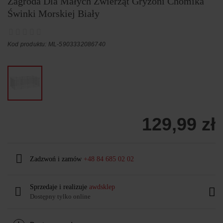
Zagroda Dla Małych Zwierząt Gryzoni Chomika
Świnki Morskiej Biały
Kod produktu: ML-5903332086740
129,99 zł
Zadzwoń i zamów
+48 84 685 02 02
Sprzedaje i realizuje
awdsklep
Dostępny tylko online