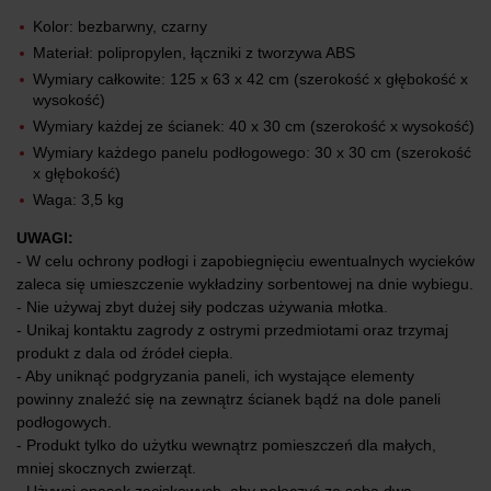
Kolor: bezbarwny, czarny
Materiał: polipropylen, łączniki z tworzywa ABS
Wymiary całkowite: 125 x 63 x 42 cm (szerokość x głębokość x
wysokość)
Wymiary każdej ze ścianek: 40 x 30 cm (szerokość x wysokość)
Wymiary każdego panelu podłogowego: 30 x 30 cm (szerokość
x głębokość)
Waga: 3,5 kg
UWAGI:
- W celu ochrony podłogi i zapobiegnięciu ewentualnych wycieków
zaleca się umieszczenie wykładziny sorbentowej na dnie wybiegu.
- Nie używaj zbyt dużej siły podczas używania młotka.
- Unikaj kontaktu zagrody z ostrymi przedmiotami oraz trzymaj
produkt z dala od źródeł ciepła.
- Aby uniknąć podgryzania paneli, ich wystające elementy
powinny znaleźć się na zewnątrz ścianek bądź na dole paneli
podłogowych.
- Produkt tylko do użytku wewnątrz pomieszczeń dla małych,
mniej skocznych zwierząt.
- Używaj opasek zaciskowych, aby połączyć ze sobą dwa