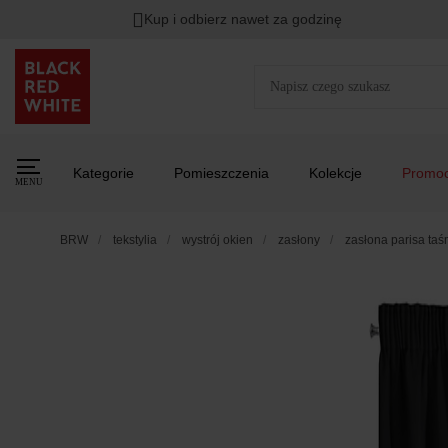
Kup i odbierz nawet za godzinę
Kategorie
Pomieszczenia
Kolekcje
Promoc
MENU
BRW
tekstylia
wystrój okien
zasłony
zasłona parisa ta