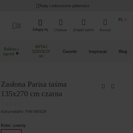
Raty i odroczone płatności
PL
Zaloguj się
Ulubione
Koszyk
WITAJ
Balkon i
SZKOŁO!
Gazetki
Inspiracje
Blog
ogród 🌳
✏️
Zasłona Parisa taśma
135x270 cm czarna
Kod produktu: THK-080028
Kolor:
czarny