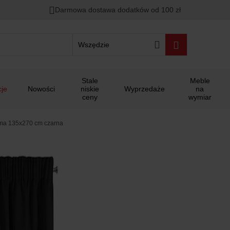
Darmowa dostawa dodatków od 100 zł
Wszędzie
Stale
Meble
je
Nowości
niskie
Wyprzedaże
na
ceny
wymiar
śma 135x270 cm czarna