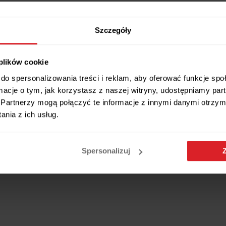
 modna
Szczegóły
nżacji okiennej, która odmieni Twoje wnętrze. Ciemna kolorystyka jes
li i czerni. Praktyczny, ciemny kolor zapewnia dobre zaciemnienie równ
 plików cookie
ze sprawdzi się w przypadku okien balkonowych lub tarasowych. Szczeg
lub zdecydować się na dekoracyjne podpięcia.
do spersonalizowania treści i reklam, aby oferować funkcje sp
ki czemu jest wyjątkowo lekka i łatwa do utrzymania w czystości. Materia
ormacje o tym, jak korzystasz z naszej witryny, udostępniamy p
 rozwiesić materiał na karniszu drążkowym oraz dostosować marszcze
Partnerzy mogą połączyć te informacje z innymi danymi otrzym
esnych aranżacjach
.
nia z ich usług.
Spersonalizuj