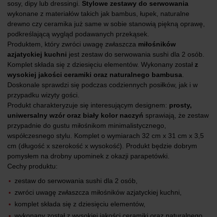
sosy, dipy lub dressingi.
Stylowe zestawy do serwowania
wykonane z materiałów takich jak bambus, łupek, naturalne
drewno czy ceramika już same w sobie stanowią piękną oprawę,
podkreślającą wygląd podawanych przekąsek.
Produktem, który zwróci uwagę zwłaszcza
miłośników
azjatyckiej kuchni
jest zestaw do serwowania sushi dla 2 osób.
Komplet składa się z dziesięciu elementów. Wykonany został
z
wysokiej jakości ceramiki oraz naturalnego bambusa
.
Doskonale sprawdzi się podczas codziennych posiłków, jak i w
przypadku wizyty gości.
Produkt charakteryzuje się interesującym designem:
prosty,
uniwersalny wzór oraz biały kolor naczyń
sprawiają, że zestaw
przypadnie do gustu miłośnikom minimalistycznego,
współczesnego stylu. Komplet o wymiarach 32 cm x 31 cm x 3,5
cm (długość x szerokość x wysokość). Produkt będzie dobrym
pomysłem na drobny upominek z okazji parapetówki.
Cechy produktu:
zestaw do serwowania sushi dla 2 osób,
zwróci uwagę zwłaszcza miłośników azjatyckiej kuchni,
komplet składa się z dziesięciu elementów,
wykonany został z wysokiej jakości ceramiki oraz naturalnego