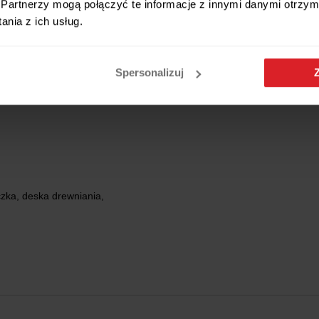
Partnerzy mogą połączyć te informacje z innymi danymi otrzym
zemu kompletowi do sushi dla jednej Osoby. Ciesz się autentycznym sm
nia z ich usług.
Spersonalizuj
zka, deska drewniania,