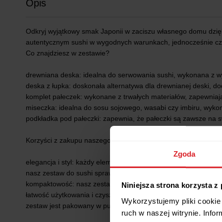
Opis
Odkryj wyjątkowy smak Japonii w zaciszu własnego domu dzięk
autentycznym sushi w wygodnych warunkach, jednocześnie czer
Co znajdziesz w zestawie?
drewniana deska: idealna do serwowania sushi, wykonana z wys
deska z łupka: doskonała alternatywa dla drewnianej deski, d
komplet pałeczek: wykonane z trwałych materiałów, zapewniają
miseczka: idealna do sosu sojowego, wasabi czy imbiru, wykon
podkładka pod pałeczki: zapewnia, że pałeczki są zawsze na sw
Korzyści z zakupu naszego zestawu:
Zgoda
elegancja i styl: każdy element zestawu został starannie zapro
nasz zestaw do sushi sprawi, że każde danie stanie się wyjątk
kompaktowość: nasz zestaw jest idealnie dopasowany do potrz
Niniejsza strona korzysta z
łatwość użytkowania i czyszczenia: wszystkie elementy zestaw
Wykorzystujemy pliki cookie 
zestaw jest pakowany w pudełko, co czyni go idealnym prezen
ruch w naszej witrynie. Inf