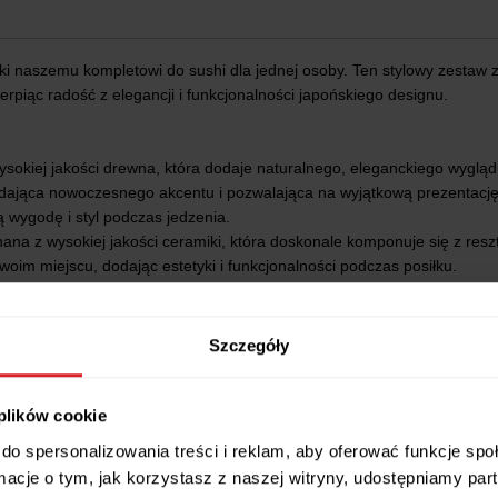
i naszemu kompletowi do sushi dla jednej osoby. Ten stylowy zestaw z
piąc radość z elegancji i funkcjonalności japońskiego designu.
okiej jakości drewna, która dodaje naturalnego, eleganckiego wyglądu 
odająca nowoczesnego akcentu i pozwalająca na wyjątkową prezentację 
 wygodę i styl podczas jedzenia.
ana z wysokiej jakości ceramiki, która doskonale komponuje się z resz
oim miejscu, dodając estetyki i funkcjonalności podczas posiłku.
Szczegóły
jektowany, aby dodać klasy i elegancji do Twoich posiłków. bez względu 
owe.
eb jednej osoby, co czyni go niezwykle praktycznym i wygodnym w uż
 plików cookie
u są łatwe w czyszczeniu i konserwacji, co pozwala na szybkie i bezpr
do spersonalizowania treści i reklam, aby oferować funkcje sp
tem dla każdego miłośnika sushi . od urodzin po drobne upominki.
ormacje o tym, jak korzystasz z naszej witryny, udostępniamy p