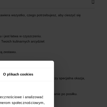
awiera wszystko, czego potrzebujesz, aby cieszyć się
i jest łatwa w czyszczeniu.
Twoich kulinarnych arcydzieł.
tą zestawu.
O plikach cookies
na to, czy jest to codzienny obiad, czy specjalna okazja,
ytkowaniu.
oblemowe przygotowanie oraz sprzątanie po posiłku.
ołecznościowe i analizować
artnerom społecznościowym,