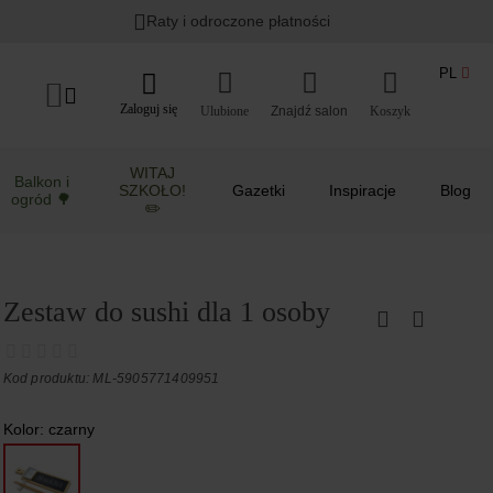
Raty i odroczone płatności
PL
Zaloguj się
Ulubione
Koszyk
WITAJ
Balkon i
SZKOŁO!
Gazetki
Inspiracje
Blog
ogród 🌳
✏️
Zestaw do sushi dla 1 osoby
Kod produktu: ML-5905771409951
Kolor:
czarny