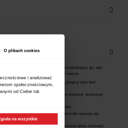
O plikach cookies
 Dzięki modułowemu designowi łatwo przebudujesz go, aby
czas gdy możesz cieszyć się pięknem natury.
ołecznościowe i analizować
ki wygląd, świetny dla tych, którzy pragną stylu bez
artnerom społecznościowym,
anymi od Ciebie lub
sz małe spotkanie rodzinne, czy dużą imprezę, dostosuje
godzin relaksu w ogrodzie lub na patio.
 elegancki i wytrzymały wygląd doskonale wpisuje się
Zgoda na wszystkie
yglądał dobrze, a modułowe elementy można łatwo schować,