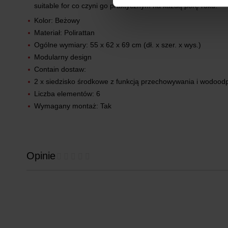
suitable for co czyni go praktycznym na każdą porę roku.
Kolor: Beżowy
Materiał: Polirattan
Ogólne wymiary: 55 x 62 x 69 cm (dł. x szer. x wys.)
Modularny design
Contain dostaw:
2 x siedzisko środkowe z funkcją przechowywania i wodoodp
Liczba elementów: 6
Wymagany montaż: Tak
Opinie