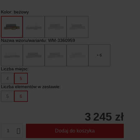
Kolor:
beżowy
Nazwa wzoru/wariantu:
WM-3360959
+ 6
Liczba miejsc:
4
5
Liczba elementów w zestawie:
5
6
3 245 zł
1
Dodaj do koszyka