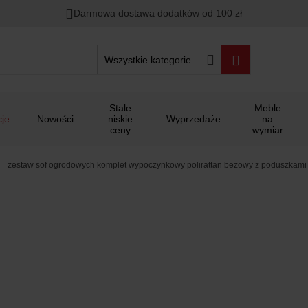
Darmowa dostawa dodatków od 100 zł
Wszystkie kategorie
Stale
Meble
je
Nowości
niskie
Wyprzedaże
na
ceny
wymiar
zestaw sof ogrodowych komplet wypoczynkowy polirattan beżowy z poduszkami