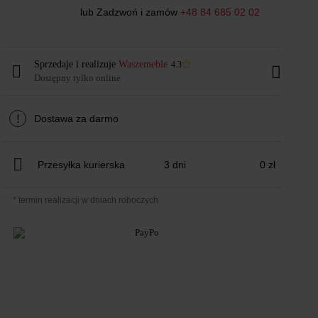
lub Zadzwoń i zamów
+48 84 685 02 02
Sprzedaje i realizuje
Waszemeble
4.3
Dostępny tylko online
!
Dostawa za darmo
Przesyłka kurierska
3 dni
0 zł
* termin realizacji w dniach roboczych