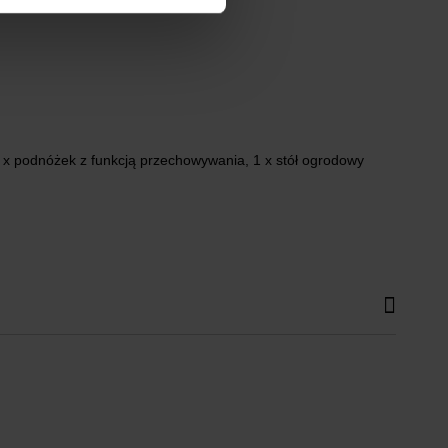
 x podnóżek z funkcją przechowywania, 1 x stół ogrodowy