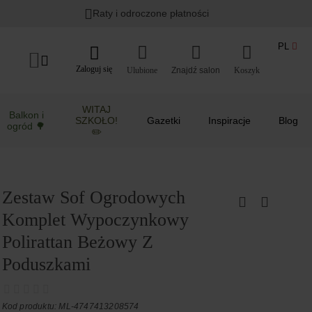
Raty i odroczone płatności
PL
Zaloguj się
Ulubione
Koszyk
WITAJ
Balkon i
SZKOŁO!
Gazetki
Inspiracje
Blog
ogród 🌳
✏️
Zestaw Sof Ogrodowych
Komplet Wypoczynkowy
Polirattan Beżowy Z
Poduszkami
Kod produktu: ML-4747413208574