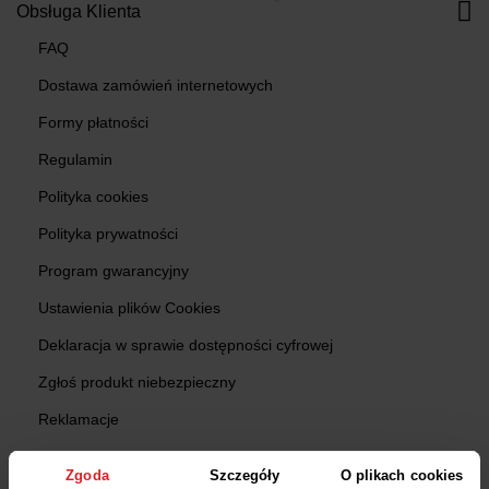
Obsługa Klienta
FAQ
Dostawa zamówień internetowych
Formy płatności
Regulamin
Polityka cookies
Polityka prywatności
Program gwarancyjny
Ustawienia plików Cookies
Deklaracja w sprawie dostępności cyfrowej
Zgłoś produkt niebezpieczny
Reklamacje
Zwroty
Zgoda
Szczegóły
O plikach cookies