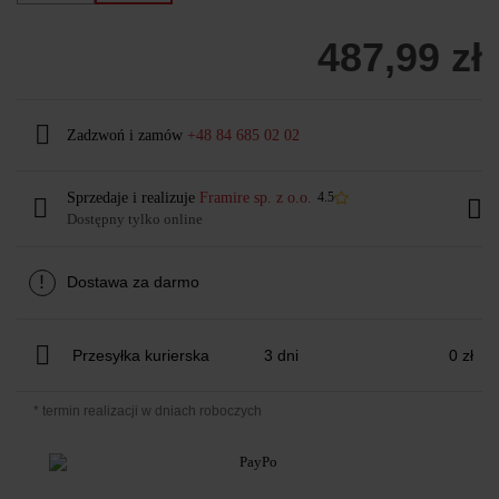
487,99 zł
Zadzwoń i zamów
+48 84 685 02 02
Sprzedaje i realizuje
Framire sp. z o.o.
4.5
Dostępny tylko online
!
Dostawa za darmo
Przesyłka kurierska
3 dni
0 zł
* termin realizacji w dniach roboczych