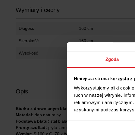
Wymiary i cechy
Długość
160 cm
Szerokość
160 cm
Wysokość
75 cm
Zgoda
Niniejsza strona korzysta z
Wykorzystujemy pliki cookie 
Opis
ruch w naszej witrynie. Inf
reklamowym i analitycznym. 
Biurko z drewnianym blatem i szufladami DORIS I
uzyskanymi podczas korzysta
Materiał:
dąb naturalny
Podstawa blatu:
stal biała
Fronty szuflad:
płyta laminowana biała
Wymiar:
S 160 x Gł 70 x W 75 cm, grubość blatu 2 cm