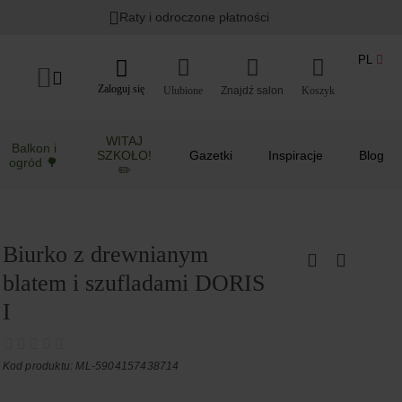
Raty i odroczone płatności
PL
Zaloguj się
Ulubione
Koszyk
WITAJ
Balkon i
SZKOŁO!
Gazetki
Inspiracje
Blog
ogród 🌳
✏️
Biurko z drewnianym
blatem i szufladami DORIS
I
Kod produktu: ML-5904157438714