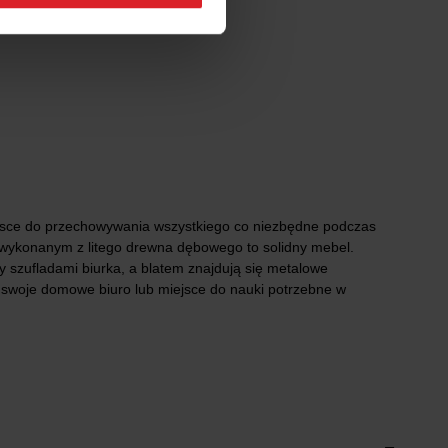
iejsce do przechowywania wszystkiego co niezbędne podczas
 wykonanym z litego drewna dębowego to solidny mebel.
 szufladami biurka, a blatem znajdują się metalowe
z swoje domowe biuro lub miejsce do nauki potrzebne w