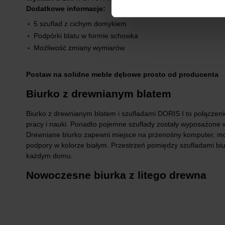
Dodatkowe informacje:
5 szuflad z cichym domykiem
Podpórki blatu w formie schowka
Możliwość zmiany wymiarów
Postaw na solidne meble dębowe prosto od producenta
Biurko z drewnianym blatem
Biurko z drewnianym blatem i szufladami DORIS I to połączen
pracy i nauki. Ponadto pojemne szuflady zostały wyposażone
Drewniane biurko zapewni miejsce na przenośny komputer, mon
podpory w kolorze białym. Przestrzeń pomiędzy szufladami biu
każdym domu.
Nowoczesne biurka z litego drewna