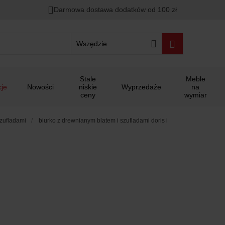
Darmowa dostawa dodatków od 100 zł
Wszędzie
Stale
Meble
je
Nowości
niskie
Wyprzedaże
na
ceny
wymiar
szufladami
biurko z drewnianym blatem i szufladami doris i