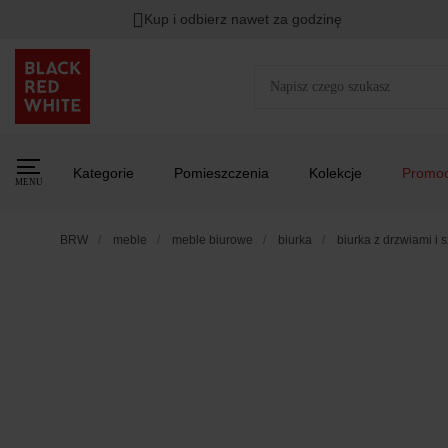
Kup i odbierz nawet za godzinę
Kategorie
Pomieszczenia
Kolekcje
Promoc
MENU
BRW
meble
meble biurowe
biurka
biurka z drzwiami i 