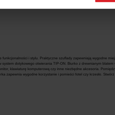
ie funkcjonalności i stylu. Praktyczne szuflady zapewniają wygodne m
 w system dotykowego otwierania TIP-ON. Biurko z drewnianym blatem
itor, klawiaturę komputerową czy inne niezbędne akcesoria. Pomiędzy
rka zapewnia wygodne korzystanie i pomieści fotel czy krzesło. Stwór