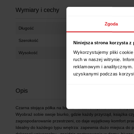
Wymiary i cechy
Zgoda
Długość
42 cm
Szerokość
42 cm
Niniejsza strona korzysta z
Wykorzystujemy pliki cookie 
Wysokość
42 cm
ruch w naszej witrynie. Inf
reklamowym i analitycznym. 
uzyskanymi podczas korzysta
Opis
Czarna stojąca półka na biurko - Maax swojemu minimalistyczn
Wyobraź sobie swoje biurko, gdzie każdy przyrząd, książka cz
zagospodarowanie przestrzeni, co daje wyjątkowy komfort pracy
Idealny do każdego typu wnętrza: zapewnia dużo miejsca do p