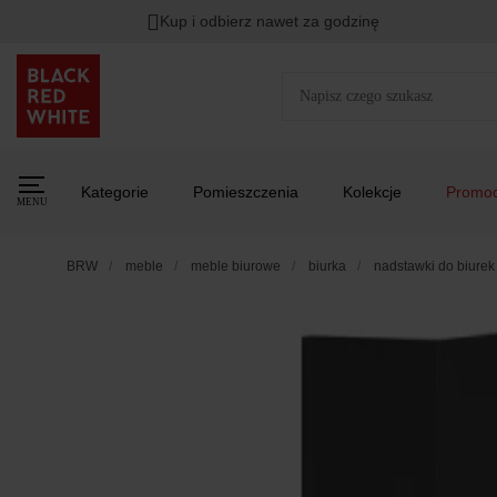
Kup i odbierz nawet za godzinę
Kategorie
Pomieszczenia
Kolekcje
Promoc
MENU
BRW
meble
meble biurowe
biurka
nadstawki do biurek