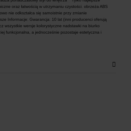
prowadza ponadczasowy styl do wnętrza Tylko najlepsze
iczne oraz łatwością w utrzymaniu czystości. obrzeża ABS
owo nie odkształca się samoistnie przy zmianie
e Informacje: Gwarancja: 10 lat (inni producenci oferują
cz wszystkie wersje kolorystyczne nadstawki na biurko
ziej funkcjonalna, a jednocześnie pozostaje estetyczna i