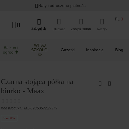
Raty i odroczone płatności
PL
Zaloguj się
Ulubione
Koszyk
WITAJ
Balkon i
SZKOŁO!
Gazetki
Inspiracje
Blog
ogród 🌳
✏️
Czarna stojąca półka na
biurko - Maax
Kod produktu: ML-5905357229379
5 rat 0%