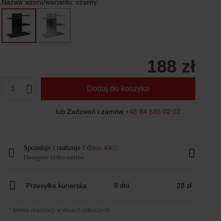
Nazwa wzoru/wariantu:
czarny
188 zł
1
Dodaj do koszyka
lub Zadzwoń i zamów
+48 84 685 02 02
Sprzedaje i realizuje
Edinos
4.6
Dostępny tylko online
Przesyłka kurierska
8 dni
28 zł
* termin realizacji w dniach roboczych