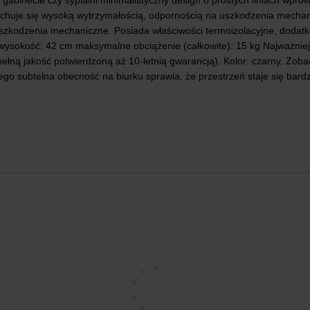
, gabinecie czy sypialni minimalistyczny design o prostych liniach w
cechuje się wysoką wytrzymałością, odpornością na uszkodzenia mechan
szkodzenia mechaniczne. Posiada właściwości termoizolacyjne, dodatk
wysokość: 42 cm maksymalne obciążenie (całkowite): 15 kg Najważniejsz
ełną jakość potwierdzoną aż 10-letnią gwarancją). Kolor: czarny. Zoba
 Jego subtelna obecność na biurku sprawia, że przestrzeń staje się bard