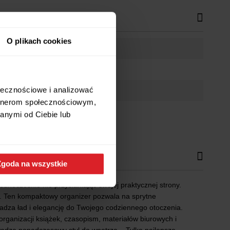
O plikach cookies
ołecznościowe i analizować
artnerom społecznościowym,
anymi od Ciebie lub
Zgoda na wszystkie
dnocześnie nie przysłaniając swojej praktycznej strony.
ki. Ten kompaktowy organizer pozwala na sprytne
owadza ład i elegancję do Twojego codziennego otoczenia.
ganizacji książek, czasopism, materiałów biurowych i