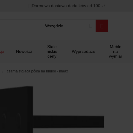
Darmowa dostawa dodatków od 100 zł
Wszędzie
Stale
Meble
je
Nowości
niskie
Wyprzedaże
na
ceny
wymiar
czarna stojąca półka na biurko - maax