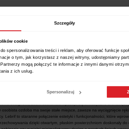
Szczegóły
 plików cookie
do spersonalizowania treści i reklam, aby oferować funkcje sp
ormacje o tym, jak korzystasz z naszej witryny, udostępniamy p
Partnerzy mogą połączyć te informacje z innymi danymi otrzym
Wszystkie wymiary i cechy produktu
nia z ich usług.
Spersonalizuj
emu designowi, Lebrif doskonale wpasuje się w klasyczne aranżacje, je
y osobista ozdoba ma swoje stałe miejsce, zawsze na wyciągnięcie rę
. Lebrif to staranne połączenie estetyki i funkcjonalności, które wpr
rzechowywania dzięki otwartym, płaskim powierzchniom doskonały do or