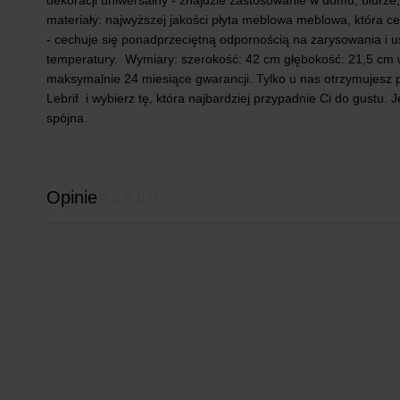
dekoracji uniwersalny - znajdzie zastosowanie w domu, biurze
materiały: najwyższej jakości płyta meblowa meblowa, która 
- cechuje się ponadprzeciętną odpornością na zarysowania i u
temperatury. ​ Wymiary: szerokość: 42 cm głębokość: 21,5 cm 
maksymalnie 24 miesiące gwarancji. Tylko u nas otrzymujesz p
Lebrif i wybierz tę, która najbardziej przypadnie Ci do gustu.
spójna.
Opinie