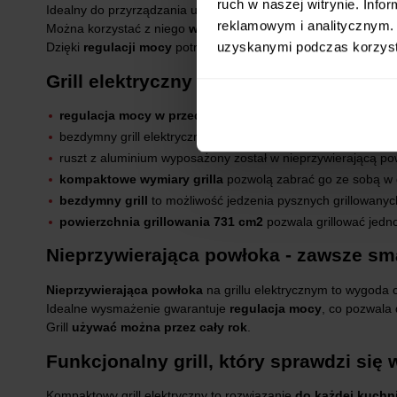
ruch w naszej witrynie. Inf
Idealny do przyrządzania ulubionych potraw z grilla niezależni
reklamowym i analitycznym. 
Można korzystać z niego
w kuchni i każdym innym miejscu
.
uzyskanymi podczas korzysta
Dzięki
regulacji mocy
potrawy będą optymalnie wysmażone.
Grill elektryczny z regulacją mocy
regulacja mocy w przedziale 1200 - 1400W
umożliwia prz
bezdymny grill elektryczny ustawić można na stole, blacie,
ruszt z aluminium wyposażony został w nieprzywierającą po
kompaktowe wymiary grilla
pozwolą zabrać go ze sobą w 
bezdymny grill
to możliwość jedzenia pysznych grillowanyc
powierzchnia grillowania 731 cm2
pozwala grillować jedn
Nieprzywierająca powłoka - zawsze s
Nieprzywierająca powłoka
na grillu elektrycznym to wygoda
Idealne wysmażenie gwarantuje
regulacja mocy
, co pozwala
Grill
używać można przez cały rok
.
Funkcjonalny grill, który sprawdzi się
Kompaktowy grill elektryczny to rozwiązanie
do każdej kuchn