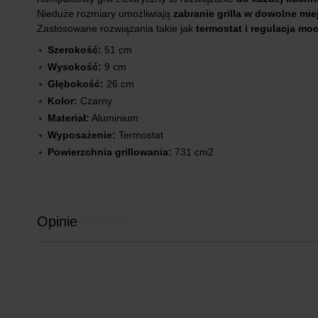
Nieduże rozmiary umożliwiają
zabranie grilla w dowolne mie
Zastosowane rozwiązania takie jak
termostat i regulacja mo
Szerokość:
51 cm
Wysokość:
9 cm
Głębokość:
26 cm
Kolor:
Czarny
Materiał:
Aluminium
Wyposażenie:
Termostat
Powierzchnia grillowania:
731 cm2
Opinie