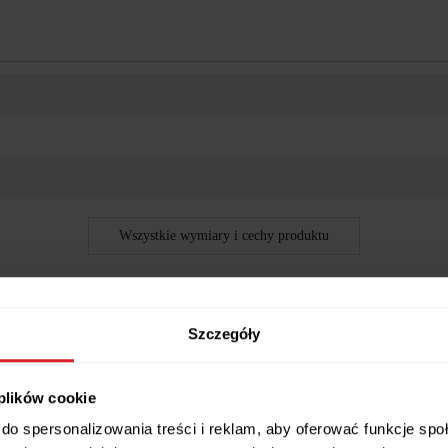
Wszystkie wymiary i cechy produktu
Szczegóły
 plików cookie
do spersonalizowania treści i reklam, aby oferować funkcje sp
zięki czemu przygotowanie potraw jest wygodne.