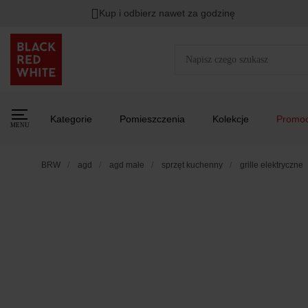
Kup i odbierz nawet za godzinę
Kategorie
Pomieszczenia
Kolekcje
Promoc
MENU
BRW
agd
agd małe
sprzęt kuchenny
grille elektryczne