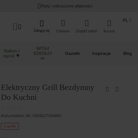
Raty i odroczone płatności
PL
Zaloguj się
Ulubione
Koszyk
WITAJ
Balkon i
SZKOŁO!
Gazetki
Inspiracje
Blog
ogród 🌳
✏️
Elektryczny Grill Bezdymny
Do Kuchni
Kod produktu: ML-5908227364842
5 rat 0%