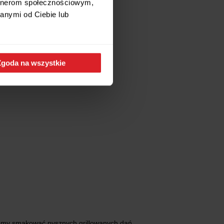
artnerom społecznościowym,
anymi od Ciebie lub
Zgoda na wszystkie
chcemy smakować pysznych grillowanych dań.