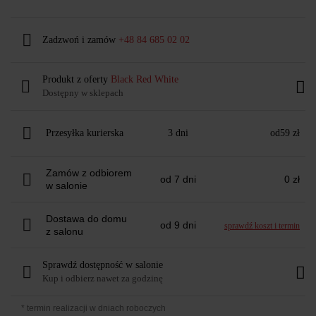
Zadzwoń i zamów
+48 84 685 02 02
Produkt z oferty
Black Red White
Dostępny w sklepach
Przesyłka kurierska
3 dni
od
59 zł
Zamów z odbiorem
od 7 dni
0 zł
w salonie
Dostawa do domu
od 9 dni
sprawdź koszt i termin
z salonu
Sprawdź dostępność w salonie
Kup i odbierz nawet za godzinę
* termin realizacji w dniach roboczych