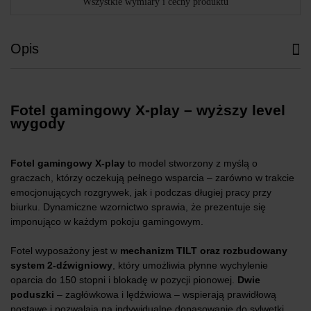
Wszystkie wymiary i cechy produktu
Opis
Fotel gamingowy X-play – wyższy level
wygody
Fotel gamingowy X-play
to model stworzony z myślą o
graczach, którzy oczekują pełnego wsparcia – zarówno w trakcie
emocjonujących rozgrywek, jak i podczas długiej pracy przy
biurku. Dynamiczne wzornictwo sprawia, że prezentuje się
imponująco w każdym pokoju gamingowym.
Fotel wyposażony jest w
mechanizm TILT oraz rozbudowany
system 2-dźwigniowy
, który umożliwia płynne wychylenie
oparcia do 150 stopni i blokadę w pozycji pionowej.
Dwie
poduszki
– zagłówkowa i lędźwiowa – wspierają prawidłową
postawę i pozwalają na indywidualne dopasowanie do sylwetki.