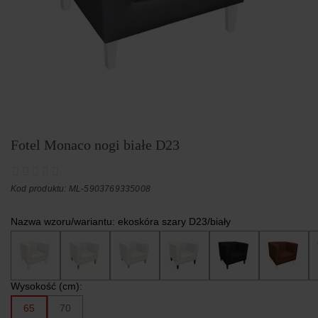
Fotel Monaco nogi białe D23
Kod produktu: ML-5903769335008
Nazwa wzoru/wariantu:
ekoskóra szary D23/biały
Wysokość (cm):
65
70