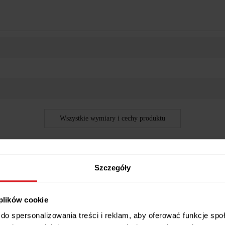
Wszystkie wymiary i cechy produktu
Szczegóły
 Family Meble
 plików cookie
cznym „uszom”, czyli
połączonym z podłokietnikami bokom oparcia
do spersonalizowania treści i reklam, aby oferować funkcje sp
cie zostało specjalnie
dopasowane do pozycji siedzącej
– jeśli pos