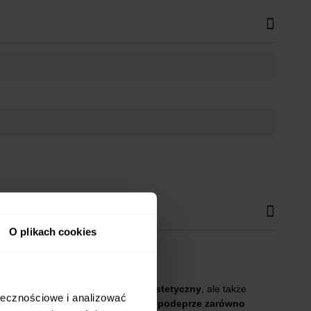
O plikach cookies
. Dzięki temu jest nie tylko bardzo
estetyczny
, ale także
ołecznościowe i analizować
iadasz klasyczną budowę ciała,
fotel podeprze zarówno