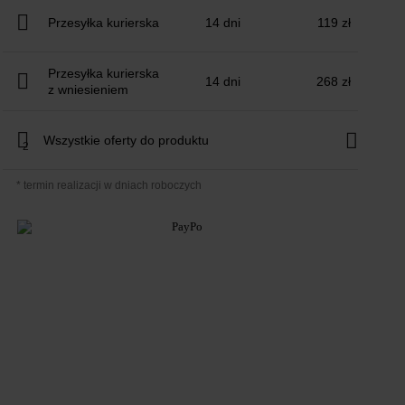
Przesyłka kurierska
14 dni
119 zł
Przesyłka kurierska
14 dni
268 zł
z wniesieniem
Wszystkie oferty do produktu
2
* termin realizacji w dniach roboczych