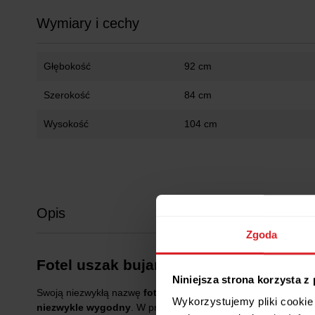
Wymiary i cechy
Głębokość
92 cm
Szerokość
84 cm
Wysokość
104 cm
Opis
Zgoda
Fotel uszak bujany skandynawski Zoja
Niniejsza strona korzysta z
Swoją niezwykłą nazwę
fotel Uszak
zawdzięcza charakterysty
Wykorzystujemy pliki cookie 
niezwykle wygodny
. W przypadku
Zoi w wersji bujanej
opar