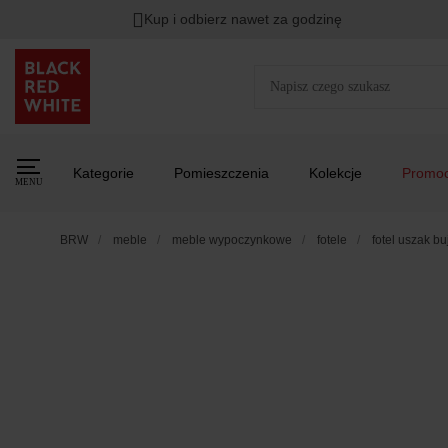
Kup i odbierz nawet za godzinę
Kategorie
Pomieszczenia
Kolekcje
Promoc
MENU
BRW
meble
meble wypoczynkowe
fotele
fotel uszak b