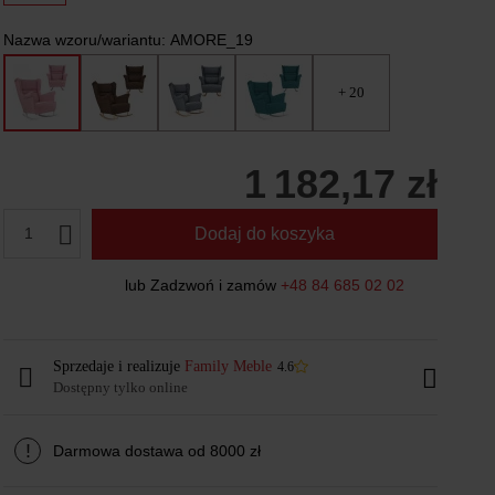
Nazwa wzoru/wariantu:
AMORE_19
+ 20
1 182,17 zł
1
Dodaj do koszyka
lub Zadzwoń i zamów
+48 84 685 02 02
Sprzedaje i realizuje
Family Meble
4.6
Dostępny tylko online
!
Darmowa dostawa od 8000 zł