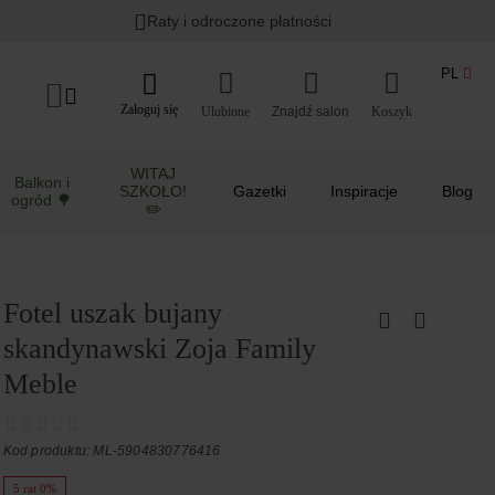
Raty i odroczone płatności
PL
Zaloguj się
Ulubione
Koszyk
WITAJ
Balkon i
SZKOŁO!
Gazetki
Inspiracje
Blog
ogród 🌳
✏️
Fotel uszak bujany
skandynawski Zoja Family
Meble
Kod produktu: ML-5904830776416
5 rat 0%