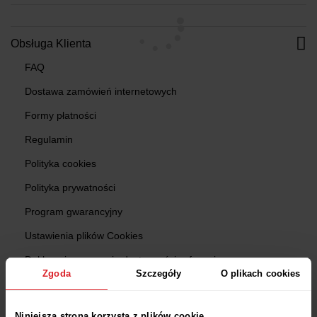
Obsługa Klienta
FAQ
Dostawa zamówień internetowych
Formy płatności
Regulamin
Polityka cookies
Polityka prywatności
Program gwarancyjny
Ustawienia plików Cookies
Deklaracja w sprawie dostępności cyfrowej
Zgoda
Szczegóły
O plikach cookies
Zgłoś produkt niebezpieczny
Reklamacje
Niniejsza strona korzysta z plików cookie