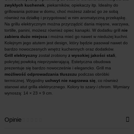
zwykłych kuchenek
, piekarników, opiekaczy itp. Idealny do
grillowania potraw w domu, choć możesz zabrać go ze sobą
również na działkę i przygotować w nim aromatyczną przekąskę.
Na grillu elektrycznym można przyrządzić dania mięsne, warzywa,
tortille, panini, możesz również opiec kanapki. W dodatku grill
nie
zabiera dużo miejsca
i można mieć go nawet w niedużej kuchni.
Kolejnym jego atutem jest design, który będzie pasował nawet do
bardzo nowoczesnych wnętrz kuchennych oraz dodatków.
Grill elektryczny
został zrobiony
z wysokiej jakości stali
,
pokrytej powłoką nieprzywierającą. Estetyczna obudowa
prezentuje się bardzo nowocześnie i elegancko. Grill ma
możliwość odprowadzania tłuszczu
podczas obróbki
termicznej. Wygodny
uchwyt nie nagrzewa się
, co również
stanowi atut grilla elektrycznego. Kolory to
szary i chrom.
Wymiary
wynoszą: 14 × 23 × 9 cm.
Opinie