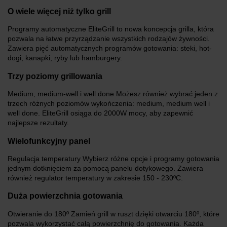
O wiele więcej niż tylko grill
Programy automatyczne EliteGrill to nowa koncepcja grilla, która
pozwala na łatwe przyrządzanie wszystkich rodzajów żywności.
Zawiera pięć automatycznych programów gotowania: steki, hot-
dogi, kanapki, ryby lub hamburgery.
Trzy poziomy grillowania
Medium, medium-well i well done Możesz również wybrać jeden z
trzech różnych poziomów wykończenia: medium, medium well i
well done. EliteGrill osiąga do 2000W mocy, aby zapewnić
najlepsze rezultaty.
Wielofunkcyjny panel
Regulacja temperatury Wybierz różne opcje i programy gotowania
jednym dotknięciem za pomocą panelu dotykowego. Zawiera
również regulator temperatury w zakresie 150 - 230ºC.
Duża powierzchnia gotowania
Otwieranie do 180º Zamień grill w ruszt dzięki otwarciu 180º, które
pozwala wykorzystać całą powierzchnię do gotowania. Każda