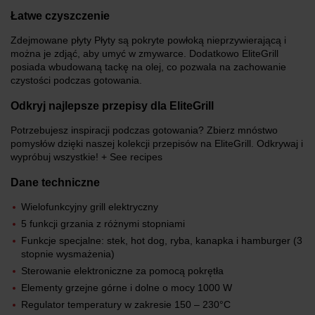
Łatwe czyszczenie
Zdejmowane płyty Płyty są pokryte powłoką nieprzywierającą i
można je zdjąć, aby umyć w zmywarce. Dodatkowo EliteGrill
posiada wbudowaną tackę na olej, co pozwala na zachowanie
czystości podczas gotowania.
Odkryj najlepsze przepisy dla EliteGrill
Potrzebujesz inspiracji podczas gotowania? Zbierz mnóstwo
pomysłów dzięki naszej kolekcji przepisów na EliteGrill. Odkrywaj i
wypróbuj wszystkie! + See recipes
Dane techniczne
Wielofunkcyjny grill elektryczny
5 funkcji grzania z różnymi stopniami
Funkcje specjalne: stek, hot dog, ryba, kanapka i hamburger (3
stopnie wysmażenia)
Sterowanie elektroniczne za pomocą pokrętła
Elementy grzejne górne i dolne o mocy 1000 W
Regulator temperatury w zakresie 150 – 230°C