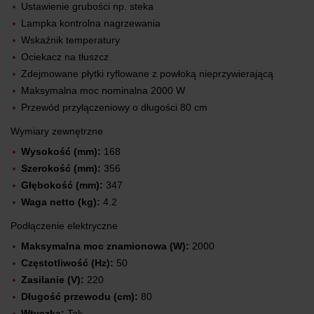
Ustawienie grubości np. steka
Lampka kontrolna nagrzewania
Wskaźnik temperatury
Ociekacz na tłuszcz
Zdejmowane płytki ryflowane z powłoką nieprzywierającą
Maksymalna moc nominalna 2000 W
Przewód przyłączeniowy o długości 80 cm
Wymiary zewnętrzne
Wysokość (mm):
168
Szerokość (mm):
356
Głębokość (mm):
347
Waga netto (kg):
4.2
Podłączenie elektryczne
Maksymalna moc znamionowa (W):
2000
Częstotliwość (Hz):
50
Zasilanie (V):
220
Długość przewodu (cm):
80
Wtyczka:
Tak