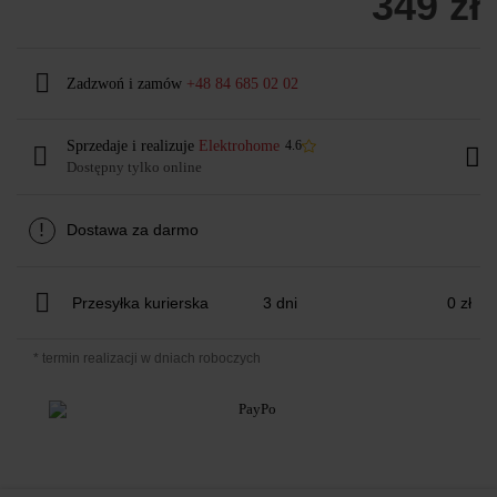
349 zł
Zadzwoń i zamów
+48 84 685 02 02
Sprzedaje i realizuje
Elektrohome
4.6
Dostępny tylko online
!
Dostawa za darmo
Przesyłka kurierska
3 dni
0 zł
* termin realizacji w dniach roboczych