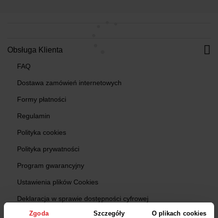
Obsługa Klienta
FAQ
Dostawa zamówień internetowych
Formy płatności
Regulamin
Polityka cookies
Polityka prywatności
Program gwarancyjny
Ustawienia plików Cookies
Deklaracja w sprawie dostępności cyfrowej
Zgoda
Szczegóły
O plikach cookies
Zgłoś produkt niebezpieczny