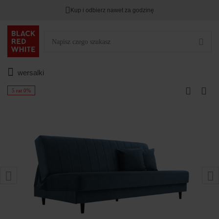
Kup i odbierz nawet za godzinę
wersalki
5 rat 0%