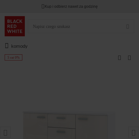
Kup i odbierz nawet za godzinę
komody
5 rat 0%