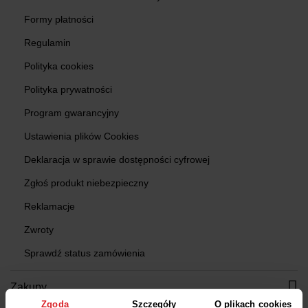
Formy płatności
Regulamin
Polityka cookies
Polityka prywatności
Program gwarancyjny
Ustawienia plików Cookies
Deklaracja w sprawie dostępności cyfrowej
Zgłoś produkt niebezpieczny
Reklamacje
Zwroty
Sprawdź status zamówienia
Zakupy
Zgoda
Szczegóły
O plikach cookies