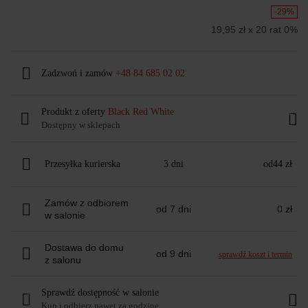
-29%
19,95 zł x 20 rat 0%
Zadzwoń i zamów
+48 84 685 02 02
Produkt z oferty
Black Red White
Dostępny w sklepach
Przesyłka kurierska
3 dni
od
44 zł
Zamów z odbiorem
od 7 dni
0 zł
w salonie
Dostawa do domu
od 9 dni
sprawdź koszt i termin
z salonu
Sprawdź dostępność w salonie
Kup i odbierz nawet za godzinę