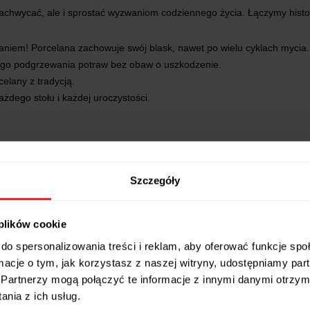
achwycać, ale i sprostać wyzwaniom codziennego życia. Łączymy histor
niem! Porcelana zachowuje swój blask, nawet po wielu cyklach mycia.
iego podgrzewania potraw bez obaw o uszkodzenie.
elany z tradycją.
ażdego stołu i każdej uroczystości.
 czy może kompletnego serwisu obiadowo-kawowego dla 12 osób?
Szczegóły
ia własnych kompletów.
ą okazję.
 plików cookie
SPECYFIKACJA PRODUKTU
:
do spersonalizowania treści i reklam, aby oferować funkcje sp
ormacje o tym, jak korzystasz z naszej witryny, udostępniamy p
Partnerzy mogą połączyć te informacje z innymi danymi otrzym
nia z ich usług.
zyć całą kolekcję, wpisz w wyszukiwarce hasło:
KONSIMO SOFIA