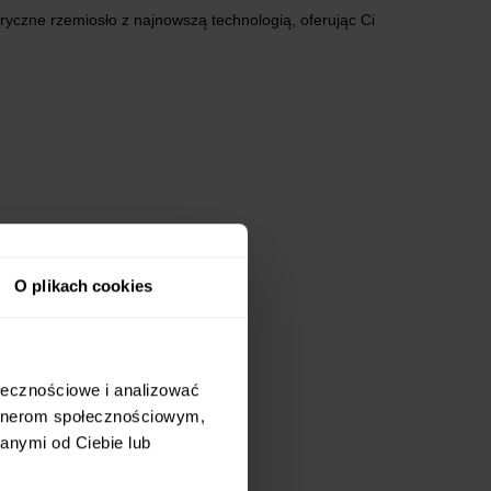
yczne rzemiosło z najnowszą technologią, oferując Ci
O plikach cookies
ołecznościowe i analizować
artnerom społecznościowym,
anymi od Ciebie lub
 BIAŁA
.