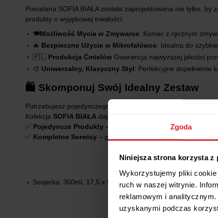
Porcelana SOFIA BIAŁA została zaprojektowana nie tylko, by z
produkty o wyjątkowej trwałości:
🍽️
Możliwość Mycia w Zmywarce
: Koniec z ręcznym zmywa
🔥
Bezpieczne Użycie w Mikrofalówce
: Idealna do szybk
🇵🇱
Produkcja Ćmielów
Gwarancja najwyższej jakości porc
🎨
Uniwersalny, Klasyczny Styl
: Perfekcyjne dopełnienie k
🛍️ Skomponuj Swój Idealny Zestaw
Potrzebujesz pojedynczego półmiska, by uzupełnić kolekcję,
Kolekcja
SOFIA BIAŁA
daje Ci pełną swobodę wyboru:
Zgoda
✅
Pojedyncze Produkty
– idealne do uzupełniania i tworzen
✅
Kompletne Serwisy
– gotowe, harmonijne zestawy na każd
Niniejsza strona korzysta z
Wykorzystujemy pliki cookie 
Sosjerka: 300ml, 17,5 x 9 x 9,5 cm
ruch w naszej witrynie. Inf
reklamowym i analitycznym. 
uzyskanymi podczas korzysta
Aby zobac