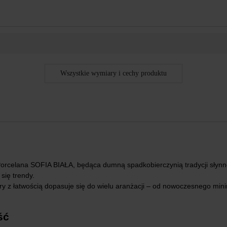
Wszystkie wymiary i cechy produktu
Porcelana SOFIA BIAŁA, będąca dumną spadkobierczynią tradycji słynne
się trendy.
óry z łatwością dopasuje się do
wielu aranżacji
– od nowoczesnego minim
ść