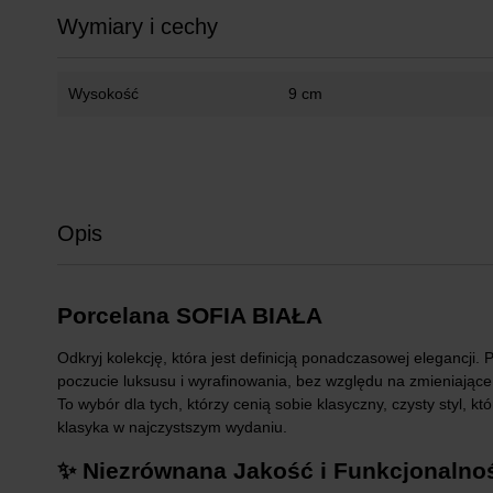
Wymiary i cechy
Wysokość
9 cm
Opis
Porcelana SOFIA BIAŁA
Odkryj kolekcję, która jest definicją
ponadczasowej elegancji
. 
poczucie luksusu i wyrafinowania, bez względu na zmieniające 
To wybór dla tych, którzy cenią sobie klasyczny,
czysty styl
, kt
klasyka w najczystszym wydaniu.
✨ Niezrównana Jakość i Funkcjonalno