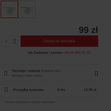
99 zł
1
Dodaj do koszyka
lub Zadzwoń i zamów
+48 84 685 02 02
Sprzedaje i realizuje
Konsimo
4.3
Dostępny tylko online
Przesyłka kurierska
9 dni
14,90 zł
* termin realizacji w dniach roboczych