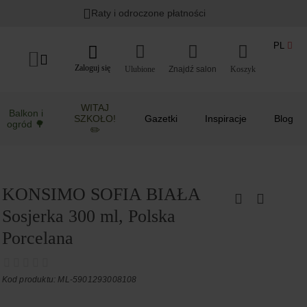
Raty i odroczone płatności
PL
Zaloguj się
Ulubione
Koszyk
WITAJ
Balkon i
SZKOŁO!
Gazetki
Inspiracje
Blog
ogród 🌳
✏️
KONSIMO SOFIA BIAŁA
Sosjerka 300 ml, Polska
Porcelana
Kod produktu: ML-5901293008108