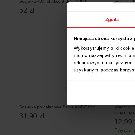
Sosjerka 400 ml Akcent Biały C000
Sosjerka 4
3616
52 zł
72 zł
Zgoda
Niniejsza strona korzysta z
Wykorzystujemy pliki cookie 
ruch w naszej witrynie. Inf
reklamowym i analitycznym. 
uzyskanymi podczas korzysta
Sosjerka porcelanowa Paola AMBITION
Mlecznik 2
sosy dipy 
31,90 zł
12,99 
Wysyłamy