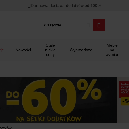
00
00
00
Darmowa dostawa dodatków od 100 zł
ało
:
:
:
Wszędzie
Stale
Meble
je
Nowości
niskie
Wyprzedaże
na
ceny
wymiar
odatków