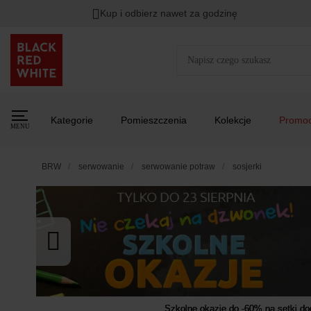
Kup i odbierz nawet za godzinę
Rabat na
HITY DNIA
przy zapisie na Newsletter.
Zost
Kategorie
Pomieszczenia
Kolekcje
Promoc
MENU
BRW
serwowanie
serwowanie potraw
sosjerki
Szkolne okazje do -60% na setki d