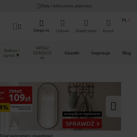
Lato w ogrodzie i na balkonie
>
Raty i odroczone płatności
PL
Zaloguj się
Ulubione
Koszyk
WITAJ
Balkon i
SZKOŁO!
Gazetki
Inspiracje
Blog
ogród 🌳
✏️
Finał wyprzedaży oświetlenia!