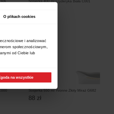
IERA
Sosjerka 400 ml Fryderyka Biała C001
53 zł
O plikach cookies
ołecznościowe i analizować
artnerom społecznościowym,
anymi od Ciebie lub
Zgoda na wszystkie
 C000
Sosjerka 550 ml Yvonne Złoty Miraż G682
88 zł