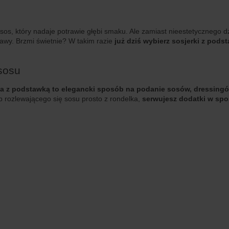
os, który nadaje potrawie głębi smaku. Ale zamiast nieestetycznego 
tawy. Brzmi świetnie? W takim razie
już dziś wybierz sosjerki z pod
sosu
ka z podstawką to elegancki sposób na podanie sosów, dressing
ub rozlewającego się sosu prosto z rondelka,
serwujesz dodatki w sp