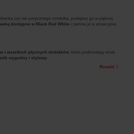
dzbanka czy nie poręcznego rondelka, podajesz go w pięknej
stawką dostępne w Black Red White
i zamów je w atrakcyjnej
ów i wszelkich płynnych dodatków
, które podkreślają smak
osób wygodny i stylowy
.
Rozwiń