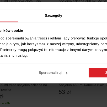
00 ml Fryderyka Złota Linia
Sosjerka szklana 300 ml SALS
64 zł
Szczegóły
 plików cookie
do spersonalizowania treści i reklam, aby oferować funkcje sp
ormacje o tym, jak korzystasz z naszej witryny, udostępniamy p
Partnerzy mogą połączyć te informacje z innymi danymi otrzym
nia z ich usług.
Spersonalizuj
00 ml Vilde sosjerka szklana na
Sosjerka 450 ml Kamelia Biała
dipówka
53 zł
zł
 w 24h