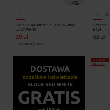
Sosjerka 300 ml Venus Boss Lawenda
Sosjerka 5
LLAW (5979)
B014
39 zł
62 zł
65 zł
cena regularna
PROMOCJA
5 RAT 0%