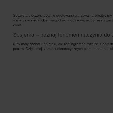
Soczysta pieczeń, idealnie ugotowane warzywa i aromatyczny s
sosjerce – eleganckiej, wygodnej i dopasowanej do reszty zas
cenie.
Sosjerka – poznaj fenomen naczynia do 
Niby mały dodatek do stołu, ale robi ogromną różnicę.
Sosjer
potraw. Dzięki niej, zamiast nieestetycznych plam na talerzu l