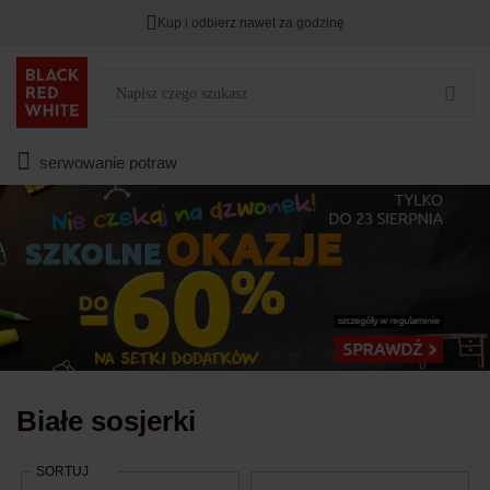
Kup i odbierz nawet za godzinę
Rabat na
HITY DNIA
przy zapisie na Newsletter.
Zostało
00
00
00
:
:
:
serwowanie potraw
Białe sosjerki
SORTUJ