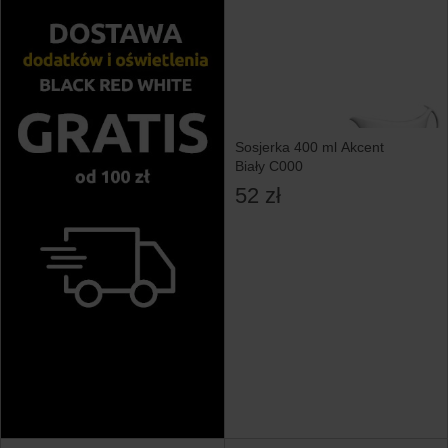
Sosjerka 400 ml Akcent
Biały C000
52 zł