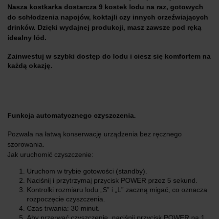
Nasza kostkarka dostarcza 9 kostek lodu na raz, gotowych
do schłodzenia napojów, koktajli czy innych orzeźwiających
drinków. Dzięki wydajnej produkcji, masz zawsze pod ręką
idealny lód.
Zainwestuj w szybki dostęp do lodu i ciesz się komfortem na
każdą okazję.
Funkcja automatycznego czyszczenia.
Pozwala na łatwą konserwację urządzenia bez ręcznego
szorowania.
Jak uruchomić czyszczenie:
Uruchom w trybie gotowości (standby).
Naciśnij i przytrzymaj przycisk POWER przez 5 sekund.
Kontrolki rozmiaru lodu „S” i „L” zaczną migać, co oznacza
rozpoczęcie czyszczenia.
Czas trwania: 30 minut.
Aby przerwać czyszczenie, naciśnij przycisk POWER na 1