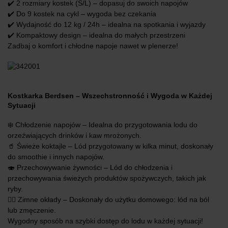
✔️ 2 rozmiary kostek (S/L) – dopasuj do swoich napojów
✔️ Do 9 kostek na cykl – wygoda bez czekania
✔️ Wydajność do 12 kg / 24h – idealna na spotkania i wyjazdy
✔️ Kompaktowy design – idealna do małych przestrzeni
Zadbaj o komfort i chłodne napoje nawet w plenerze!
Kostkarka Berdsen – Wszechstronność i Wygoda w Każdej
Sytuacji
❄️ Chłodzenie napojów – Idealna do przygotowania lodu do
orzeźwiających drinków i kaw mrożonych.
🥤 Świeże koktajle – Lód przygotowany w kilka minut, doskonały
do smoothie i innych napojów.
🍣 Przechowywanie żywności – Lód do chłodzenia i
przechowywania świeżych produktów spożywczych, takich jak
ryby.
💆‍♀️ Zimne okłady – Doskonały do użytku domowego: lód na ból
lub zmęczenie.
Wygodny sposób na szybki dostęp do lodu w każdej sytuacji!