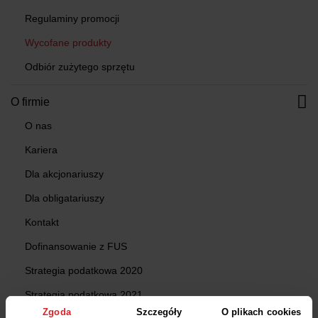
Regulaminy promocji
Wycofane produkty
Odbiór zużytego sprzętu
O firmie
O nas
Kariera
Dla akcjonariuszy
Dla obligatariuszy
Kontakt
Dofinansowanie z FUS
Strategia podatkowa 2020
Strategia podatkowa 2021
Zgoda
Szczegóły
O plikach cookies