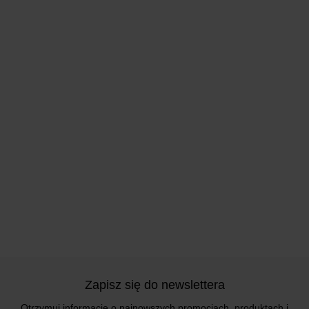
Zapisz się do newslettera
Otrzymuj informacje o najnowszych promocjach, produktach i