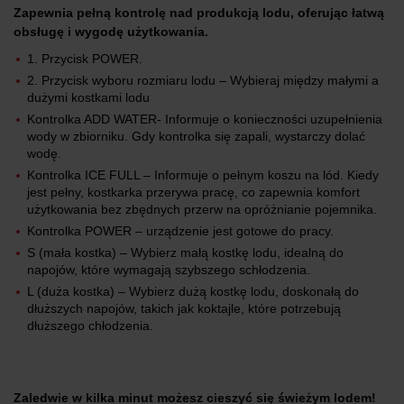
Zapewnia pełną kontrolę nad produkcją lodu, oferując łatwą
obsługę i wygodę użytkowania.
1. Przycisk POWER.
2. Przycisk wyboru rozmiaru lodu – Wybieraj między małymi a
dużymi kostkami lodu
Kontrolka ADD WATER- Informuje o konieczności uzupełnienia
wody w zbiorniku. Gdy kontrolka się zapali, wystarczy dolać
wodę.
Kontrolka ICE FULL – Informuje o pełnym koszu na lód. Kiedy
jest pełny, kostkarka przerywa pracę, co zapewnia komfort
użytkowania bez zbędnych przerw na opróżnianie pojemnika.
Kontrolka POWER – urządzenie jest gotowe do pracy.
S (mała kostka) – Wybierz małą kostkę lodu, idealną do
napojów, które wymagają szybszego schłodzenia.
L (duża kostka) – Wybierz dużą kostkę lodu, doskonałą do
dłuższych napojów, takich jak koktajle, które potrzebują
dłuższego chłodzenia.
Zaledwie w kilka minut możesz cieszyć się świeżym lodem!