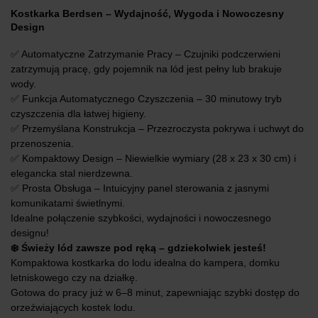
Kostkarka Berdsen – Wydajność, Wygoda i Nowoczesny
Design
✅ Automatyczne Zatrzymanie Pracy – Czujniki podczerwieni
zatrzymują pracę, gdy pojemnik na lód jest pełny lub brakuje
wody.
✅ Funkcja Automatycznego Czyszczenia – 30 minutowy tryb
czyszczenia dla łatwej higieny.
✅ Przemyślana Konstrukcja – Przezroczysta pokrywa i uchwyt do
przenoszenia.
✅ Kompaktowy Design – Niewielkie wymiary (28 x 23 x 30 cm) i
elegancka stal nierdzewna.
✅ Prosta Obsługa – Intuicyjny panel sterowania z jasnymi
komunikatami świetlnymi.
Idealne połączenie szybkości, wydajności i nowoczesnego
designu!
❄️ Świeży lód zawsze pod ręką – gdziekolwiek jesteś!
Kompaktowa kostkarka do lodu idealna do kampera, domku
letniskowego czy na działkę.
Gotowa do pracy już w 6–8 minut, zapewniając szybki dostęp do
orzeźwiających kostek lodu.