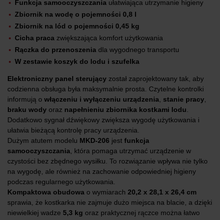
Funkcja samooczyszczania
ułatwiająca utrzymanie higieny
Zbiornik na wodę o pojemności 0,8 l
Zbiornik na lód o pojemności 0,45 kg
Cicha praca
zwiększająca komfort użytkowania
Rączka do przenoszenia
dla wygodnego transportu
W zestawie koszyk do lodu i szufelka
Elektroniczny panel sterujący
został zaprojektowany tak, aby
codzienna obsługa była maksymalnie prosta. Czytelne kontrolki
informują o
włączeniu i wyłączeniu urządzenia
,
stanie pracy
,
braku wody
oraz
napełnieniu zbiornika kostkami lodu
.
Dodatkowo sygnał dźwiękowy zwiększa wygodę użytkowania i
ułatwia bieżącą kontrolę pracy urządzenia.
Dużym atutem modelu
MKD-206
jest
funkcja
samooczyszczania
, która pomaga utrzymać urządzenie w
czystości bez zbędnego wysiłku. To rozwiązanie wpływa nie tylko
na wygodę, ale również na zachowanie odpowiedniej higieny
podczas regularnego użytkowania.
Kompaktowa obudowa
o wymiarach
20,2 x 28,1 x 26,4 cm
sprawia, że kostkarka nie zajmuje dużo miejsca na blacie, a dzięki
niewielkiej wadze
5,3 kg
oraz praktycznej rączce można łatwo