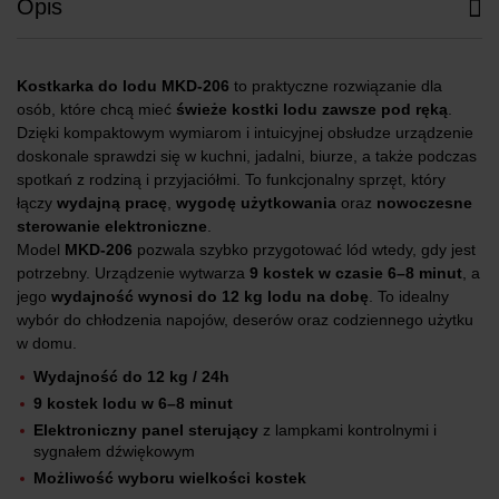
Opis
Kostkarka do lodu MKD-206
to praktyczne rozwiązanie dla
osób, które chcą mieć
świeże kostki lodu zawsze pod ręką
.
Dzięki kompaktowym wymiarom i intuicyjnej obsłudze urządzenie
doskonale sprawdzi się w kuchni, jadalni, biurze, a także podczas
spotkań z rodziną i przyjaciółmi. To funkcjonalny sprzęt, który
łączy
wydajną pracę
,
wygodę użytkowania
oraz
nowoczesne
sterowanie elektroniczne
.
Model
MKD-206
pozwala szybko przygotować lód wtedy, gdy jest
potrzebny. Urządzenie wytwarza
9 kostek w czasie 6–8 minut
, a
jego
wydajność wynosi do 12 kg lodu na dobę
. To idealny
wybór do chłodzenia napojów, deserów oraz codziennego użytku
w domu.
Wydajność do 12 kg / 24h
9 kostek lodu w 6–8 minut
Elektroniczny panel sterujący
z lampkami kontrolnymi i
sygnałem dźwiękowym
Możliwość wyboru wielkości kostek