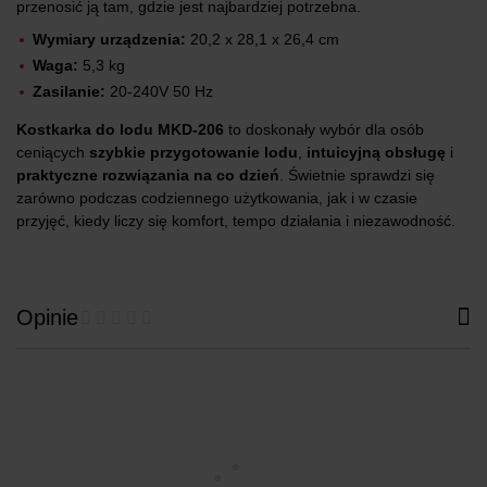
przenosić ją tam, gdzie jest najbardziej potrzebna.
Wymiary urządzenia:
20,2 x 28,1 x 26,4 cm
Waga:
5,3 kg
Zasilanie:
20-240V 50 Hz
Kostkarka do lodu MKD-206
to doskonały wybór dla osób
ceniących
szybkie przygotowanie lodu
,
intuicyjną obsługę
i
praktyczne rozwiązania na co dzień
. Świetnie sprawdzi się
zarówno podczas codziennego użytkowania, jak i w czasie
przyjęć, kiedy liczy się komfort, tempo działania i niezawodność.
Opinie