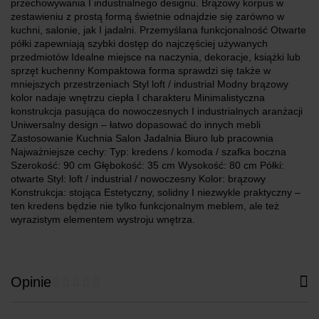
przechowywania I industrialnego designu. Brązowy korpus w
zestawieniu z prostą formą świetnie odnajdzie się zarówno w
kuchni, salonie, jak I jadalni. Przemyślana funkcjonalność Otwarte
półki zapewniają szybki dostęp do najczęściej używanych
przedmiotów Idealne miejsce na naczynia, dekoracje, książki lub
sprzęt kuchenny Kompaktowa forma sprawdzi się także w
mniejszych przestrzeniach Styl loft / industrial Modny brązowy
kolor nadaje wnętrzu ciepła I charakteru Minimalistyczna
konstrukcja pasująca do nowoczesnych I industrialnych aranżacji
Uniwersalny design – łatwo dopasować do innych mebli
Zastosowanie Kuchnia Salon Jadalnia Biuro lub pracownia
Najważniejsze cechy: Typ: kredens / komoda / szafka boczna
Szerokość: 90 cm Głębokość: 35 cm Wysokość: 80 cm Półki:
otwarte Styl: loft / industrial / nowoczesny Kolor: brązowy
Konstrukcja: stojąca Estetyczny, solidny I niezwykle praktyczny –
ten kredens będzie nie tylko funkcjonalnym meblem, ale też
wyrazistym elementem wystroju wnętrza.
Opinie