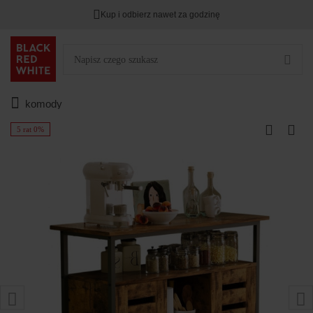
Kup i odbierz nawet za godzinę
komody
5 rat 0%