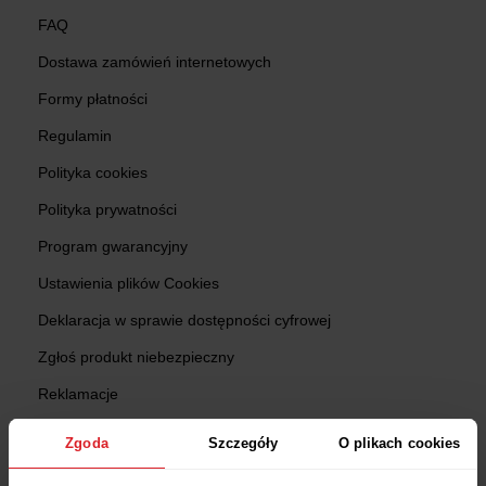
FAQ
Dostawa zamówień internetowych
Formy płatności
Regulamin
Polityka cookies
Polityka prywatności
Program gwarancyjny
Ustawienia plików Cookies
Deklaracja w sprawie dostępności cyfrowej
Zgłoś produkt niebezpieczny
Reklamacje
Zwroty
Zgoda
Szczegóły
O plikach cookies
Sprawdź status zamówienia