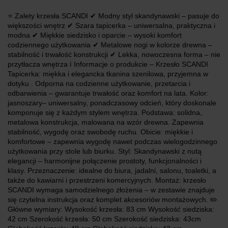
⭐ Zalety krzesła SCANDI ✔ Modny styl skandynawski – pasuje do
większości wnętrz ✔ Szara tapicerka – uniwersalna, praktyczna i
modna ✔ Miękkie siedzisko i oparcie – wysoki komfort
codziennego użytkowania ✔ Metalowe nogi w kolorze drewna –
stabilność i trwałość konstrukcji ✔ Lekka, nowoczesna forma – nie
przytłacza wnętrza ℹ️ Informacje o produkcie – Krzesło SCANDI
Tapicerka: miękka i elegancka tkanina szenilowa, przyjemna w
dotyku . Odporna na codzienne użytkowanie, przetarcia i
odbarwienia – gwarantuje trwałość oraz komfort na lata. Kolor:
jasnoszary– uniwersalny, ponadczasowy odcień, który doskonale
komponuje się z każdym stylem wnętrza. Podstawa: solidna,
metalowa konstrukcja, malowana na wzór drewna. Zapewnia
stabilność, wygodę oraz swobodę ruchu. Obicie: miękkie i
komfortowe – zapewnia wygodę nawet podczas wielogodzinnego
użytkowania przy stole lub biurku. Styl: Skandynawski z nutą
elegancji – harmonijne połączenie prostoty, funkcjonalności i
klasy. Przeznaczenie: idealne do biura, jadalni, salonu, toaletki, a
także do kawiarni i przestrzeni komercyjnych. Montaż: krzesło
SCANDI wymaga samodzielnego złożenia – w zestawie znajduje
się czytelna instrukcja oraz komplet akcesoriów montażowych. ✏️
Główne wymiary: Wysokość krzesła: 83 cm Wysokość siedziska:
42 cm Szerokość krzesła: 50 cm Szerokość siedziska: 43cm