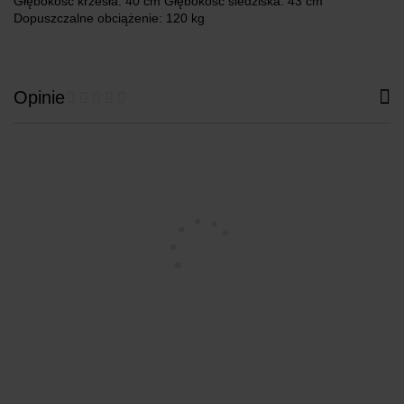
Głębokość krzesła: 40 cm Głębokość siedziska: 43 cm
Dopuszczalne obciążenie: 120 kg
Opinie