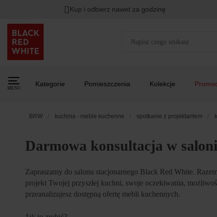
Kup i odbierz nawet za godzinę
Rabat na
HITY DNIA
przy zapisie na Newsletter.
Zost
Kategorie
Pomieszczenia
Kolekcje
Promoc
MENU
BRW
kuchnia - meble kuchenne
spotkanie z projektantem
Darmowa konsultacja w salon
Zapraszamy do salonu stacjonarnego Black Red White. Raze
projekt Twojej przyszłej kuchni, swoje oczekiwania, możliwoś
przeanalizujesz dostępną ofertę mebli kuchennych.
Jak to zrobić?