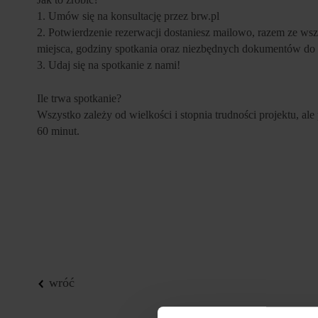
1.
Umów się na konsultację przez brw.pl
2.
Potwierdzenie rezerwacji dostaniesz mailowo, razem ze ws
miejsca, godziny spotkania oraz niezbędnych dokumentów do
3.
Udaj się na spotkanie z nami!
Ile trwa spotkanie?
Wszystko zależy od wielkości i stopnia trudności projektu, al
60 minut.
wróć