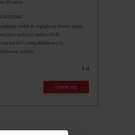
ło 60 minut.
i otrzymasz:
lizacje mebli do wglądu na terenie studia,
two przy wyborze mebli i AGD,
enę kuchni i usług dodatkowych,
realizować projekt.
0 zł
Umów się