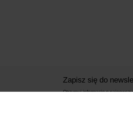
Zapisz się do newsle
Otrzymuj informacje o najnowszy
produktach i katalogach