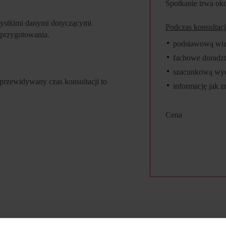
Spotkanie trwa oko
zystkimi danymi dotyczącymi
Podczas konsultacj
 przygotowania.
podstawową wizua
fachowe doradz
szacunkową wyc
e przewidywany czas konsultacji to
informację jak z
Cena