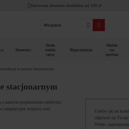
00
00
00
Darmowa dostawa dodatków od 100 zł
ało
:
:
:
Wszędzie
Stale
Meble
je
Nowości
niskie
Wyprzedaże
na
ceny
wymiar
konsultacja w salonie stacjonarnym
ie stacjonarnym
m z naszym projektantem omówisz
ci adaptacyjne wnętrza oraz
Umów się na konsul
odpowie na Twoje 
White, zaproponuj