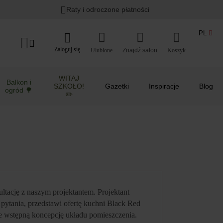
Lato w ogrodzie i na balkonie
>
Raty i odroczone płatności
PL
Zaloguj się
Ulubione
Koszyk
WITAJ
Balkon i
SZKOŁO!
Gazetki
Inspiracje
Blog
ogród 🌳
✏️
tację z naszym projektantem. Projektant
pytania, przedstawi ofertę kuchni Black Red
e wstępną koncepcję układu pomieszczenia.