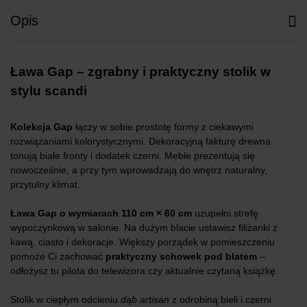
Opis
Ława Gap – zgrabny i praktyczny stolik w
stylu scandi
Kolekcja Gap
łączy w sobie prostotę formy z ciekawymi
rozwiązaniami kolorystycznymi. Dekoracyjną fakturę drewna
tonują białe fronty i dodatek czerni. Meble prezentują się
nowocześnie, a przy tym wprowadzają do wnętrz naturalny,
przytulny klimat.
Ława Gap o wymiarach 110 cm
× 60 cm
uzupełni strefę
wypoczynkową w salonie. Na dużym blacie ustawisz filiżanki z
kawą, ciasto i dekoracje. Większy porządek w pomieszczeniu
pomoże Ci zachować
praktyczny schowek pod blatem
–
odłożysz tu pilota do telewizora czy aktualnie czytaną książkę.
Stolik w ciepłym odcieniu
dąb artisan
z odrobiną bieli i czerni