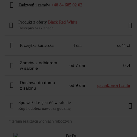
Zadzwoń i zamów
+48 84 685 02 02
Produkt z oferty
Black Red White
Dostępny w sklepach
Przesyłka kurierska
4 dni
od
44 zł
Zamów z odbiorem
od 7 dni
0 zł
w salonie
Dostawa do domu
od 9 dni
sprawdź koszt i termin
z salonu
Sprawdź dostępność w salonie
Kup i odbierz nawet za godzinę
* termin realizacji w dniach roboczych