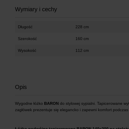
Wymiary i cechy
Długość
228 cm
Szerokość
160 cm
Wysokość
112 cm
Opis
Wygodne łóżko
BARON
do stylowej sypialni. Tapicerowane w
zagłówek prezentuje się elegancko i zapewni komfort podczas 
Łóżko podwójne tapicerowane BARON 140x200 na stelaż