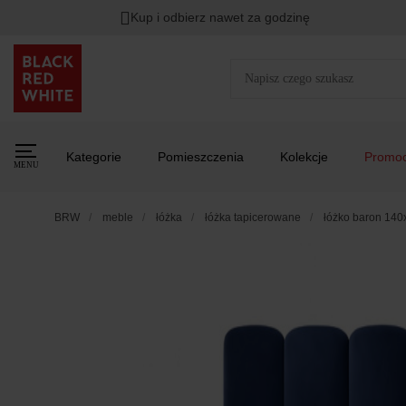
Kup i odbierz nawet za godzinę
Kategorie
Pomieszczenia
Kolekcje
Promoc
MENU
BRW
meble
łóżka
łóżka tapicerowane
łóżko baron 140