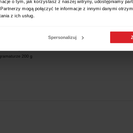
ormacje o tym, jak korzystasz z naszej witryny, udostępniamy p
Partnerzy mogą połączyć te informacje z innymi danymi otrzym
nia z ich usług.
wójnej płyty 22 mm
Spersonalizuj
00 g
 komfort spania
 gramaturze 200 g