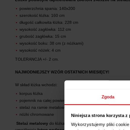
powierzchnia spania: 140x200
szerokość łóżka: 160 cm
długość całkowita łóżka: 228 cm
wysokość zagłówka: 112 cm
grubość zagłówka: 15 cm
wysokość boku: 38 cm (z nóżkami)
wysokość nóżek: 4 cm
TOLERANCJA +/- 2 cm.
NAJMODNIEJSZY WZÓR OSTATNICH MIESIĘCY!
W skład łóżka wchodzi:
korpus łóżka
Zgoda
pojemnik na całej powierzchni spania
stelaż na ramie metalowej (deseczki bukowe, sprężynujące)
nóżki chromowane
Niniejsza strona korzysta z
Stelaż metalowy
do łóżka wykonany z solidnej, wytrzymałej
k
Wykorzystujemy pliki cookie 
umożliwiają
łatwe podnoszenie stelaża i wygodny dostęp d