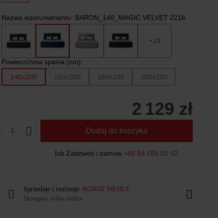
Nazwa wzoru/wariantu:
BARON_140_MAGIC VELVET 2216
+ 23
Powierzchnia spania (cm):
140x200
160x200
180x200
200x200
2 129 zł
1
Dodaj do koszyka
lub Zadzwoń i zamów
+48 84 685 02 02
Sprzedaje i realizuje
AGMAT MEBLE
Dostępny tylko online