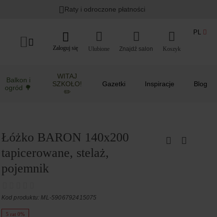
Raty i odroczone płatności
PL
Zaloguj się
Ulubione
Koszyk
WITAJ
Balkon i
SZKOŁO!
Gazetki
Inspiracje
Blog
ogród 🌳
✏️
Łóżko BARON 140x200
tapicerowane, stelaż,
pojemnik
Kod produktu: ML-5906792415075
5 rat 0%