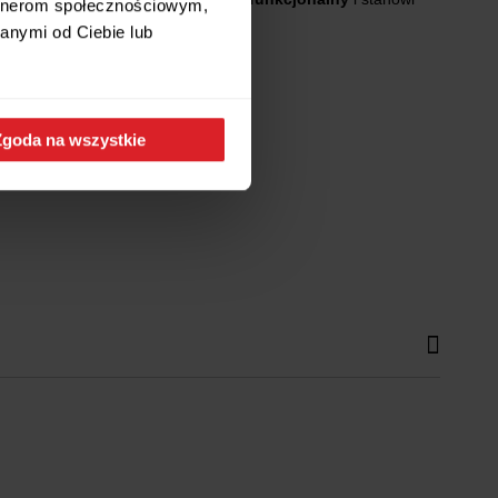
artnerom społecznościowym,
anymi od Ciebie lub
Zgoda na wszystkie