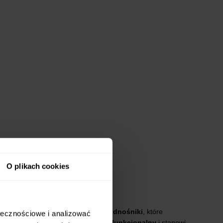
O plikach cookies
anie. Wyposażony w praktyczne
podnośniki
, które
ołecznościowe i analizować
anej konstrukcji stelaż jest
trwały, funkcjonalny
i stanowi