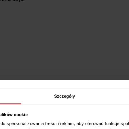
Szczegóły
 plików cookie
onstrukcji stalowej
, zapewniającej
stabilność i długotrwałe
użytkow
do spersonalizowania treści i reklam, aby oferować funkcje sp
o przestrzeni pod łóżkiem
(np. pojemnika na pościel). Dzięki przemyśl