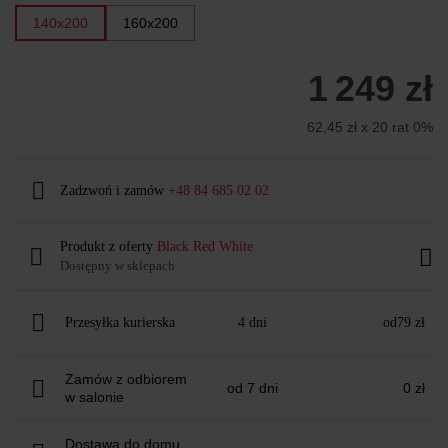
140x200
160x200
1 249 zł
62,45 zł x 20 rat 0%
Zadzwoń i zamów
+48 84 685 02 02
Produkt z oferty
Black Red White
Dostępny w sklepach
Przesyłka kurierska
4 dni
od
79 zł
Zamów z odbiorem
od 7 dni
0 zł
w salonie
Dostawa do domu