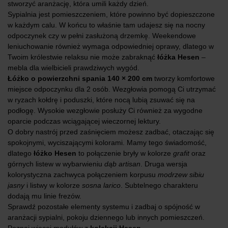
stworzyć aranżację, która umili każdy dzień.
Sypialnia jest pomieszczeniem, które powinno być dopieszczone
w każdym calu. W końcu to właśnie tam udajesz się na nocny
odpoczynek czy w pełni zasłużoną drzemkę. Weekendowe
leniuchowanie również wymaga odpowiedniej oprawy, dlatego w
Twoim królestwie relaksu nie może zabraknąć
łóżka Hesen
–
mebla dla wielbicieli prawdziwych wygód.
Łóżko o powierzchni spania 140 × 200 cm
tworzy komfortowe
miejsce odpoczynku dla 2 osób. Wezgłowia pomogą Ci utrzymać
w ryzach kołdrę i poduszki, które nocą lubią zsuwać się na
podłogę. Wysokie wezgłowie posłuży Ci również za wygodne
oparcie podczas wciągającej wieczornej lektury.
O dobry nastrój przed zaśnięciem możesz zadbać, otaczając się
spokojnymi, wyciszającymi kolorami. Mamy tego świadomość,
dlatego
łóżko Hesen
to połączenie bryły w kolorze
grafit
oraz
górnych listew w wybarwieniu
dąb artisan
. Druga wersja
kolorystyczna zachwyca połączeniem korpusu
modrzew sibiu
jasny
i listwy w kolorze
sosna larico
. Subtelnego charakteru
dodają mu linie frezów.
Sprawdź pozostałe elementy systemu i zadbaj o spójność w
aranżacji sypialni, pokoju dziennego lub innych pomieszczeń.